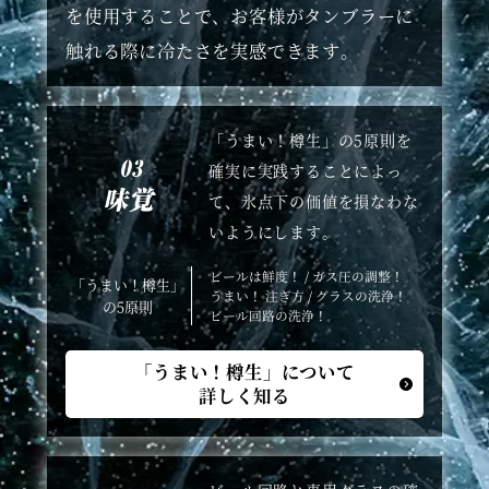
を使用することで、お客様がタンブラーに
触れる際に冷たさを実感できます。
「うまい！樽生」の5原則を
確実に実践することによっ
て、氷点下の価値を損なわな
いようにします。
ビールは鮮度！ / ガス圧の調整！
「うまい！樽生」
うまい！ 注ぎ方 / グラスの洗浄！
の5原則
ビール回路の洗浄！
「うまい！樽生」について
詳しく知る