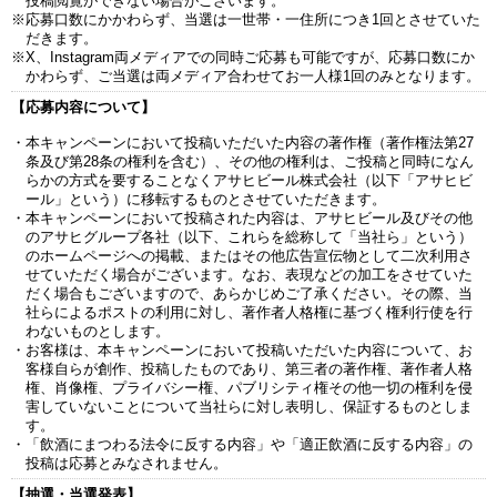
投稿閲覧ができない場合がございます。
※応募口数にかかわらず、当選は一世帯・一住所につき1回とさせていた
だきます。
※X、Instagram両メディアでの同時ご応募も可能ですが、応募口数にか
かわらず、ご当選は両メディア合わせてお一人様1回のみとなります。
【応募内容について】
・本キャンペーンにおいて投稿いただいた内容の著作権（著作権法第27
条及び第28条の権利を含む）、その他の権利は、ご投稿と同時になん
らかの方式を要することなくアサヒビール株式会社（以下「アサヒビ
ール」という）に移転するものとさせていただきます。
・本キャンペーンにおいて投稿された内容は、アサヒビール及びその他
のアサヒグループ各社（以下、これらを総称して「当社ら」という）
のホームページへの掲載、またはその他広告宣伝物として二次利用さ
せていただく場合がございます。なお、表現などの加工をさせていた
だく場合もございますので、あらかじめご了承ください。その際、当
社らによるポストの利用に対し、著作者人格権に基づく権利行使を行
わないものとします。
・お客様は、本キャンペーンにおいて投稿いただいた内容について、お
客様自らが創作、投稿したものであり、第三者の著作権、著作者人格
権、肖像権、プライバシー権、パブリシティ権その他一切の権利を侵
害していないことについて当社らに対し表明し、保証するものとしま
す。
・「飲酒にまつわる法令に反する内容」や「適正飲酒に反する内容」の
投稿は応募とみなされません。
【抽選・当選発表】