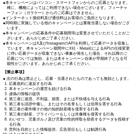
●本キャンペーンはパソコン・スマートフォンからのご応募となります。
稀に、機種によってはご利用できない場合がございます。フィーチャ
ーフォン（ガラケー）からのご応募はできません。
●インターネット接続料及び通信料はお客様のご負担となります。
●同時期に実施している他のキャンペーンとは重複当選しない場合がござ
います。
●本キャンペーンの応募条件や応募期間等は変更させていただくことがご
ざいます。あらかじめご了承ください。
●本キャンペーンはX及びInstagramのAPIを利用して応募データを収集し
ています。本キャンペーン期間中にX社・Meta社によるAPIの仕様変更
に伴い応募データが収集できない事象が発生した場合、それ以降のご
応募については無効、または本キャンペーン自体が早期終了となる可
能性がございます。あらかじめご了承ください。
【禁止事項】
● 次の行為は禁止とし、応募・当選されたものであっても無効とします。
応募規約に違反する行為
本キャンペーンの運営を妨げる行為
虚偽の情報の提供
第三者に迷惑、不利益、損害、または不快感を与える行為
第三者を誹謗中傷し、またはその名誉もしくは信用を害する行為
第三者の著作権その他の知的財産権を侵害する行為
第三者の財産、プライバシーもしくは肖像権を侵害する行為
わいせつ、児童ポルノ及び児童の性的搾取を助長するデータを投稿す
る行為
営利を目的とした情報提供、広告宣伝もしくは勧誘行為