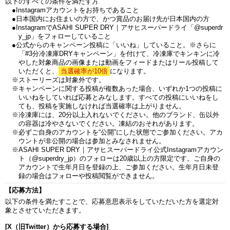
以下のすべての条件を満たす方
●Instagramアカウントをお持ちであること
●日本国内にお住まいの方で、かつ賞品のお届け先が日本国内の方
●InstagramでASAHI SUPER DRY｜アサヒスーパードライ「@superdr
y_jp」をフォローしていること
●公式からのキャンペーン投稿に「いいね」していること。※さらに
「#3分冷凍庫DRYキャンペーン」を付けて、冷凍庫でキンキンに冷
やした対象商品の画像または動画をフィードまたはリール投稿して
いただくと、
当選確率が10倍
になります。
※ストーリーズは対象外です。
※キャンペーンに関する投稿が複数あった場合、いずれか1つの投稿に
いいねをしていれば応募とみなします。すべての投稿にいいねをし
ても、投稿を実施しなければ当選確率は上がりません。
※冷凍庫には、20分以上入れないでください。他のブランド、缶以外
の容器は冷やさないでください。凍結のおそれがあります。
※必ずご自身のアカウントを“公開”にした状態でご参加ください。アカ
ウントが非公開の場合は参加とみなされません。
※ASAHI SUPER DRY｜アサヒスーパードライ公式Instagramアカウン
ト（@superdry_jp）のフォローは20歳以上の方限定です。ご自身の
アカウントで生年月日を登録の上、ご参加ください。生年月日未登
録の場合はフォローや投稿閲覧ができません。
【応募方法】
以下の条件を満たすことで、応募意思表示をしていただいた方を選定対
象とさせていただきます。
[X（旧Twitter）から応募する場合]