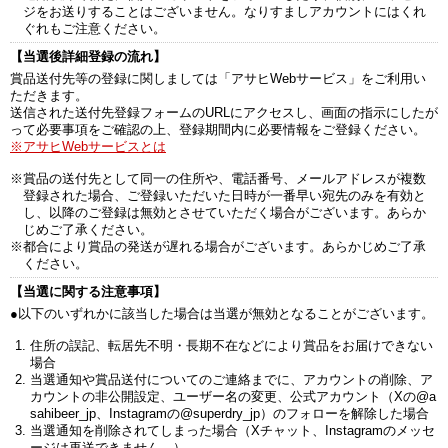
ジをお送りすることはございません。なりすましアカウントにはくれ
ぐれもご注意ください。
【当選後詳細登録の流れ】
賞品送付先等の登録に関しましては「アサヒWebサービス」をご利用い
ただきます。
送信された送付先登録フォームのURLにアクセスし、画面の指示にしたが
って必要事項をご確認の上、登録期間内に必要情報をご登録ください。
※アサヒWebサービスとは
※賞品の送付先として同一の住所や、電話番号、メールアドレスが複数
登録された場合、ご登録いただいた日時が一番早い宛先のみを有効と
し、以降のご登録は無効とさせていただく場合がございます。あらか
じめご了承ください。
※都合により賞品の発送が遅れる場合がございます。あらかじめご了承
ください。
【当選に関する注意事項】
●以下のいずれかに該当した場合は当選が無効となることがございます。
住所の誤記、転居先不明・長期不在などにより賞品をお届けできない
場合
当選通知や賞品送付についてのご連絡までに、アカウントの削除、ア
カウントの非公開設定、ユーザー名の変更、公式アカウント（Xの@a
sahibeer_jp、Instagramの@superdry_jp）のフォローを解除した場合
当選通知を削除されてしまった場合（Xチャット、Instagramのメッセ
ージは再送できません。）