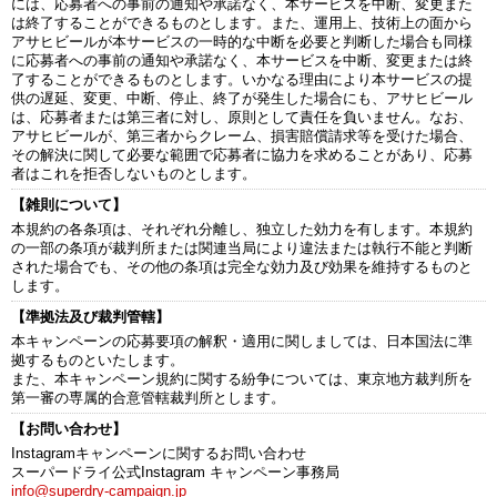
には、応募者への事前の通知や承諾なく、本サービスを中断、変更また
は終了することができるものとします。また、運用上、技術上の面から
アサヒビールが本サービスの一時的な中断を必要と判断した場合も同様
に応募者への事前の通知や承諾なく、本サービスを中断、変更または終
了することができるものとします。いかなる理由により本サービスの提
供の遅延、変更、中断、停止、終了が発生した場合にも、アサヒビール
は、応募者または第三者に対し、原則として責任を負いません。なお、
アサヒビールが、第三者からクレーム、損害賠償請求等を受けた場合、
その解決に関して必要な範囲で応募者に協力を求めることがあり、応募
者はこれを拒否しないものとします。
【雑則について】
本規約の各条項は、それぞれ分離し、独立した効力を有します。本規約
の一部の条項が裁判所または関連当局により違法または執行不能と判断
された場合でも、その他の条項は完全な効力及び効果を維持するものと
します。
【準拠法及び裁判管轄】
本キャンペーンの応募要項の解釈・適用に関しましては、日本国法に準
拠するものといたします。
また、本キャンペーン規約に関する紛争については、東京地方裁判所を
第一審の専属的合意管轄裁判所とします。
【お問い合わせ】
Instagramキャンペーンに関するお問い合わせ
スーパードライ公式Instagram キャンペーン事務局
info@superdry-campaign.jp