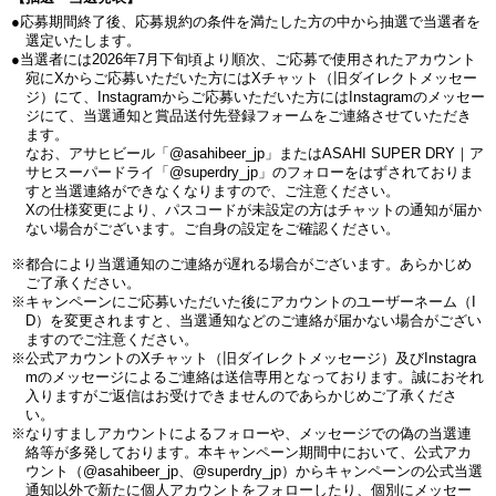
●応募期間終了後、応募規約の条件を満たした方の中から抽選で当選者を
選定いたします。
●当選者には2026年7月下旬頃より順次、ご応募で使用されたアカウント
宛にXからご応募いただいた方にはXチャット（旧ダイレクトメッセー
ジ）にて、Instagramからご応募いただいた方にはInstagramのメッセー
ジにて、当選通知と賞品送付先登録フォームをご連絡させていただき
ます。
なお、アサヒビール「@asahibeer_jp」またはASAHI SUPER DRY｜ア
サヒスーパードライ「@superdry_jp」のフォローをはずされておりま
すと当選連絡ができなくなりますので、ご注意ください。
Xの仕様変更により、パスコードが未設定の方はチャットの通知が届か
ない場合がございます。ご自身の設定をご確認ください。
※都合により当選通知のご連絡が遅れる場合がございます。あらかじめ
ご了承ください。
※キャンペーンにご応募いただいた後にアカウントのユーザーネーム（I
D）を変更されますと、当選通知などのご連絡が届かない場合がござい
ますのでご注意ください。
※公式アカウントのXチャット（旧ダイレクトメッセージ）及びInstagra
mのメッセージによるご連絡は送信専用となっております。誠におそれ
入りますがご返信はお受けできませんのであらかじめご了承くださ
い。
※なりすましアカウントによるフォローや、メッセージでの偽の当選連
絡等が多発しております。本キャンペーン期間中において、公式アカ
ウント（@asahibeer_jp、@superdry_jp）からキャンペーンの公式当選
通知以外で新たに個人アカウントをフォローしたり、個別にメッセー