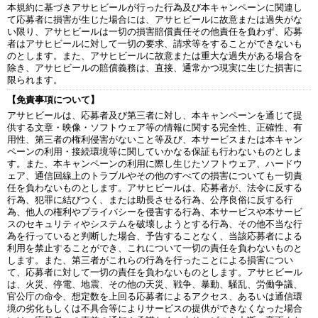
本規約に基づきアサヒビールが行った行為及び本キャンペーンに関連し
て応募者に損害が生じた場合には、アサヒビールに故意または過失がな
い限り、アサヒビールは一切の損害賠償責任その他責任を負わず、応募
者はアサヒビールに対して一切の要求、請求等をすることができないも
のとします。また、アサヒビールに故意または重大な過失がある場合を
除き、アサヒビールの賠償義務は、直接、通常かつ現実に生じた損害に
限られます。
【免責事項について】
アサヒビールは、応募者及び第三者に対し、本キャンペーンを通じて提
供する文章・映像・ソフトウェア等の情報に関する完全性、正確性、有
用性、第三者の権利侵害がないこと等及び、本サービスまたは本キャン
ペーンの利用・接続環境等に関していかなる保証も行わないものとしま
す。また、本キャンペーンの利用に際し生じたソフトウェア、ハードウ
ェア、通信回線上のトラブルやその他のすべての損害についても一切責
任を負わないものとします。アサヒビールは、応募者が、法令に反する
行為、犯罪に結びつく、または助長させる行為、公序良俗に反する行
為、他人の権利やプライバシーを侵害する行為、本サービスや本サービ
スのセキュリティやシステムを破壊しようとする行為、その他不当な行
為を行っていると判断した場合、予告することなく、当該応募者による
利用を禁止することができ、これについて一切の責任を負わないものと
します。また、第三者がこれらの行為を行ったことによる損害につい
て、応募者に対して一切の責任を負わないものとします。アサヒビール
は、火災、停電、地震、その他の天災、戦争、暴動、騒乱、労働争議、
官公庁の命令、想定数を上回る応募者によるアクセス、あるいは通信環
境の劣化もしくは不具合等によりサービスの提供ができなくなった場合