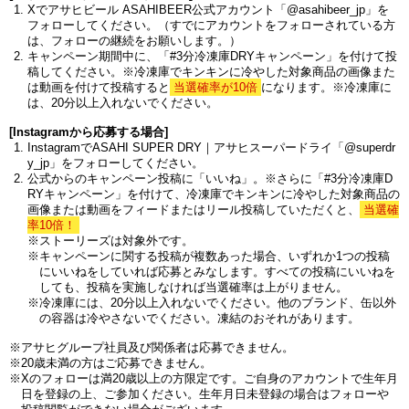
Xでアサヒビール ASAHIBEER公式アカウント「@asahibeer_jp」を
フォローしてください。（すでにアカウントをフォローされている方
は、フォローの継続をお願いします。）
キャンペーン期間中に、「#3分冷凍庫DRYキャンペーン」を付けて投
稿してください。※冷凍庫でキンキンに冷やした対象商品の画像また
は動画を付けて投稿すると
当選確率が10倍
になります。※冷凍庫に
は、20分以上入れないでください。
[Instagramから応募する場合]
InstagramでASAHI SUPER DRY｜アサヒスーパードライ「@superdr
y_jp」をフォローしてください。
公式からのキャンペーン投稿に「いいね」。※さらに「#3分冷凍庫D
RYキャンペーン」を付けて、冷凍庫でキンキンに冷やした対象商品の
画像または動画をフィードまたはリール投稿していただくと、
当選確
率10倍！
※ストーリーズは対象外です。
※キャンペーンに関する投稿が複数あった場合、いずれか1つの投稿
にいいねをしていれば応募とみなします。すべての投稿にいいねを
しても、投稿を実施しなければ当選確率は上がりません。
※冷凍庫には、20分以上入れないでください。他のブランド、缶以外
の容器は冷やさないでください。凍結のおそれがあります。
※アサヒグループ社員及び関係者は応募できません。
※20歳未満の方はご応募できません。
※Xのフォローは満20歳以上の方限定です。ご自身のアカウントで生年月
日を登録の上、ご参加ください。生年月日未登録の場合はフォローや