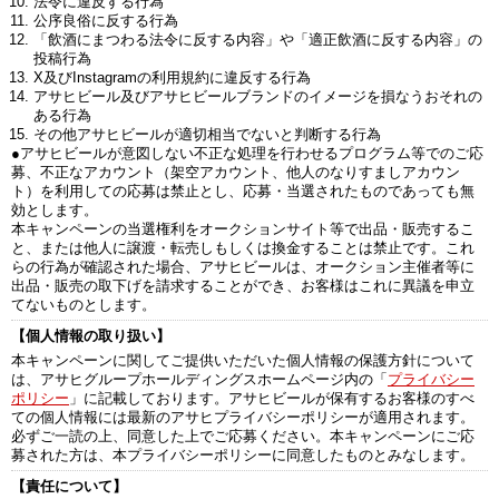
法令に違反する行為
公序良俗に反する行為
「飲酒にまつわる法令に反する内容」や「適正飲酒に反する内容」の
投稿行為
X及びInstagramの利用規約に違反する行為
アサヒビール及びアサヒビールブランドのイメージを損なうおそれの
ある行為
その他アサヒビールが適切相当でないと判断する行為
●アサヒビールが意図しない不正な処理を行わせるプログラム等でのご応
募、不正なアカウント（架空アカウント、他人のなりすましアカウン
ト）を利用しての応募は禁止とし、応募・当選されたものであっても無
効とします。
本キャンペーンの当選権利をオークションサイト等で出品・販売するこ
と、または他人に譲渡・転売しもしくは換金することは禁止です。これ
らの行為が確認された場合、アサヒビールは、オークション主催者等に
出品・販売の取下げを請求することができ、お客様はこれに異議を申立
てないものとします。
【個人情報の取り扱い】
本キャンペーンに関してご提供いただいた個人情報の保護方針について
は、アサヒグループホールディングスホームページ内の「
プライバシー
ポリシー
」に記載しております。アサヒビールが保有するお客様のすべ
ての個人情報には最新のアサヒプライバシーポリシーが適用されます。
必ずご一読の上、同意した上でご応募ください。本キャンペーンにご応
募された方は、本プライバシーポリシーに同意したものとみなします。
【責任について】