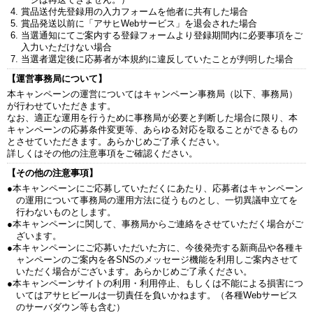
賞品送付先登録用の入力フォームを他者に共有した場合
賞品発送以前に「アサヒWebサービス」を退会された場合
当選通知にてご案内する登録フォームより登録期間内に必要事項をご
入力いただけない場合
当選者選定後に応募者が本規約に違反していたことが判明した場合
【運営事務局について】
本キャンペーンの運営についてはキャンペーン事務局（以下、事務局）
が行わせていただきます。
なお、適正な運用を行うために事務局が必要と判断した場合に限り、本
キャンペーンの応募条件変更等、あらゆる対応を取ることができるもの
とさせていただきます。あらかじめご了承ください。
詳しくはその他の注意事項をご確認ください。
【その他の注意事項】
●本キャンペーンにご応募していただくにあたり、応募者はキャンペーン
の運用について事務局の運用方法に従うものとし、一切異議申立てを
行わないものとします。
●本キャンペーンに関して、事務局からご連絡をさせていただく場合がご
ざいます。
●本キャンペーンにご応募いただいた方に、今後発売する新商品や各種キ
ャンペーンのご案内を各SNSのメッセージ機能を利用しご案内させて
いただく場合がございます。あらかじめご了承ください。
●本キャンペーンサイトの利用・利用停止、もしくは不能による損害につ
いてはアサヒビールは一切責任を負いかねます。（各種Webサービス
のサーバダウン等も含む）