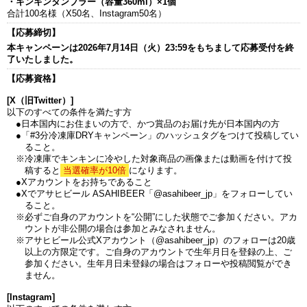
・キンキンタンブラー（容量360ml）×1個
合計100名様（X50名、Instagram50名）
【応募締切】
本キャンペーンは2026年7月14日（火）23:59をもちまして応募受付を終
了いたしました。
【応募資格】
[X（旧Twitter）]
以下のすべての条件を満たす方
●日本国内にお住まいの方で、かつ賞品のお届け先が日本国内の方
●「#3分冷凍庫DRYキャンペーン」のハッシュタグをつけて投稿してい
ること。
※冷凍庫でキンキンに冷やした対象商品の画像または動画を付けて投
稿すると
当選確率が10倍
になります。
●Xアカウントをお持ちであること
●Xでアサヒビール ASAHIBEER「@asahibeer_jp」をフォローしてい
ること。
※必ずご自身のアカウントを“公開”にした状態でご参加ください。アカ
ウントが非公開の場合は参加とみなされません。
※アサヒビール公式Xアカウント（@asahibeer_jp）のフォローは20歳
以上の方限定です。ご自身のアカウントで生年月日を登録の上、ご
参加ください。生年月日未登録の場合はフォローや投稿閲覧ができ
ません。
[Instagram]