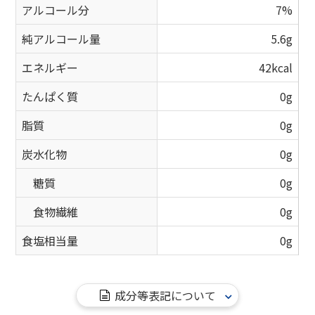
アルコール分
7%
純アルコール量
5.6g
エネルギー
42kcal
たんぱく質
0g
脂質
0g
炭水化物
0g
糖質
0g
食物繊維
0g
食塩相当量
0g
成分等表記について