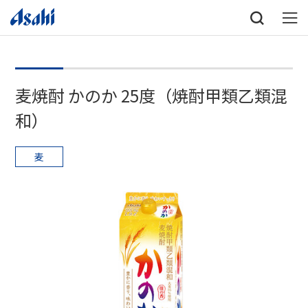
麦焼酎 かのか 25度（焼酎甲類乙類混
和）
麦