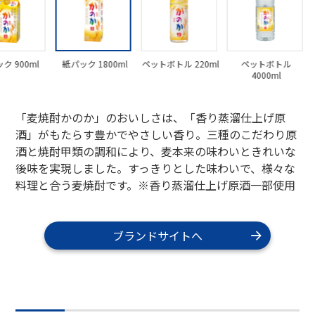
ク 900ml
紙パック 1800ml
ペットボトル 220ml
ペットボトル
4000ml
「麦焼酎かのか」のおいしさは、「香り蒸溜仕上げ原
酒」がもたらす豊かでやさしい香り。三種のこだわり原
酒と焼酎甲類の調和により、麦本来の味わいときれいな
後味を実現しました。すっきりとした味わいで、様々な
料理と合う麦焼酎です。※香り蒸溜仕上げ原酒一部使用
ブランドサイトへ