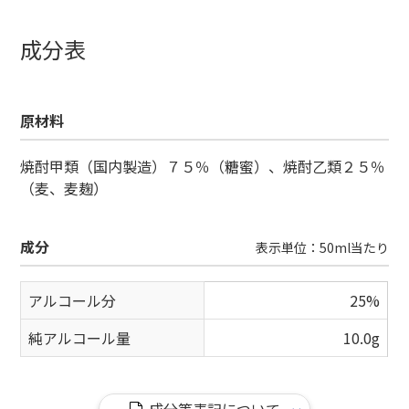
成分表
原材料
焼酎甲類（国内製造）７５％（糖蜜）、焼酎乙類２５％
（麦、麦麹）
成分
表示単位：50ml当たり
アルコール分
25%
純アルコール量
10.0g
成分等表記について