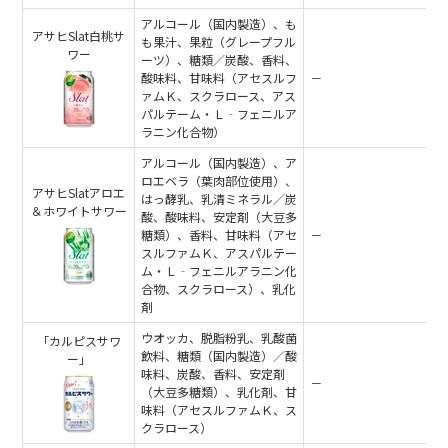
アルコール（国内製造）、も
アサヒSlat白桃サ
も果汁、果粒（グレープフル
ワー
ーツ）、糖類／炭酸、香料、
酸味料、甘味料（アセスルフ
－
ァムＫ、スクラロース、アス
パルテーム・Ｌ‐フェニルア
ラニン化合物）
アルコール（国内製造）、ア
ロエベラ（葉肉部位使用）、
アサヒSlatアロエ
はっ酵乳、乳清ミネラル／炭
＆ホワイトサワー
酸、酸味料、安定剤（大豆多
糖類）、香料、甘味料（アセ
－
スルファムＫ、アスパルテー
ム・Ｌ‐フェニルアラニン化
合物、スクラロース）、乳化
剤
ウオッカ、脱脂粉乳、乳酸菌
「カルピスサワ
飲料、糖類（国内製造）／酸
ー」
味料、炭酸、香料、安定剤
－
（大豆多糖類）、乳化剤、甘
味料（アセスルファムＫ、ス
クラロース）