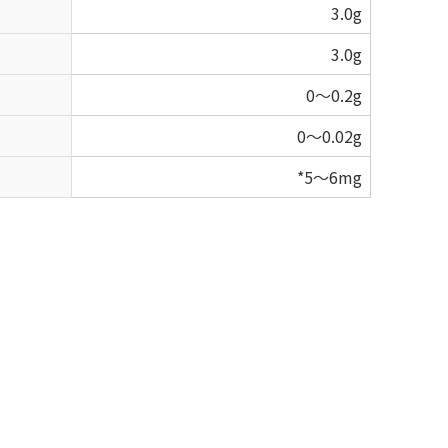
3.0g
3.0g
0～0.2g
0～0.02g
*5～6mg