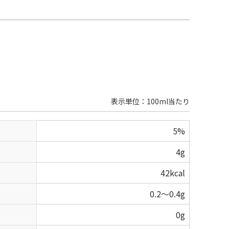
表示単位：100ml当たり
5%
4g
42kcal
0.2～0.4g
0g