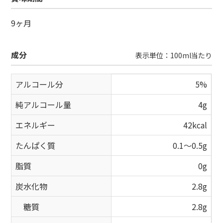
9ヶ月
成分
表示単位：100ml当たり
アルコール分
5%
純アルコール量
4g
エネルギー
42kcal
たんぱく質
0.1～0.5g
脂質
0g
炭水化物
2.8g
糖質
2.8g