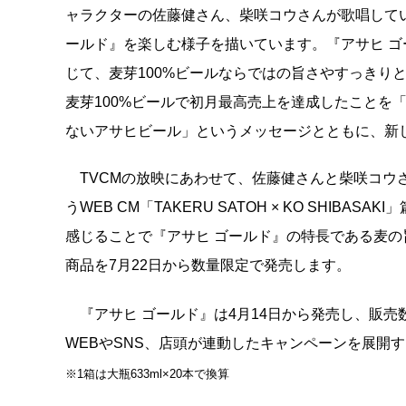
ャラクターの佐藤健さん、柴咲コウさんが歌唱して
ールド』を楽しむ様子を描いています。『アサヒ 
じて、麦芽100%ビールならではの旨さやすっきり
麦芽100%ビールで初月最高売上を達成したことを「
ないアサヒビール」というメッセージとともに、新
TVCMの放映にあわせて、佐藤健さんと柴咲コウさん
うWEB CM「TAKERU SATOH × KO SHI
感じることで『アサヒ ゴールド』の特長である麦
商品を7月22日から数量限定で発売します。
『アサヒ ゴールド』は4月14日から発売し、販売数
WEBやSNS、店頭が連動したキャンペーンを展開
※1箱は大瓶633ml×20本で換算