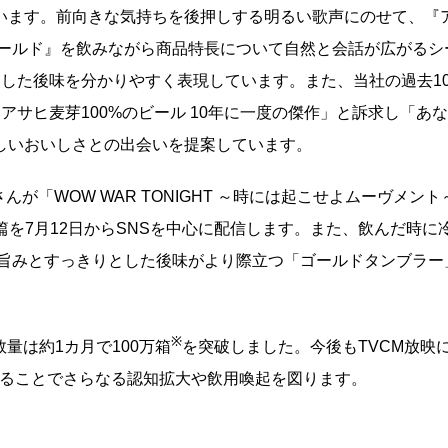
います。前向きな気持ちを後押しする明るい歌声にのせて、『ア
ゴールド』を飲みながら商品特長について自然と会話が広がるシ
とした後味を分かりやすく表現しています。また、当社の過去1
アサヒ麦芽100%のビール 10年に一度の傑作」と訴求し「あ
しいおいしさとの出会いを提案しています。
が「WOW WAR TONIGHT ～時には起こせよムーヴメン
BASAKI」篇を7月12日からSNSを中心に配信します。また、飲んだ時
の旨みとすっきりとした後味がより際立つ「ゴールドタンブラー
※
量は約1カ月で100万箱
を突破しました。今後もTVCM放映
することでさらなる認知拡大や飲用喚起を図ります。