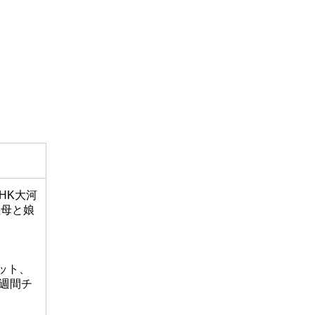
HK大河
義母と娘
ヒット、
で週間チ