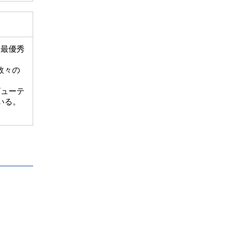
賞最優秀
数々の
ビューテ
いる。