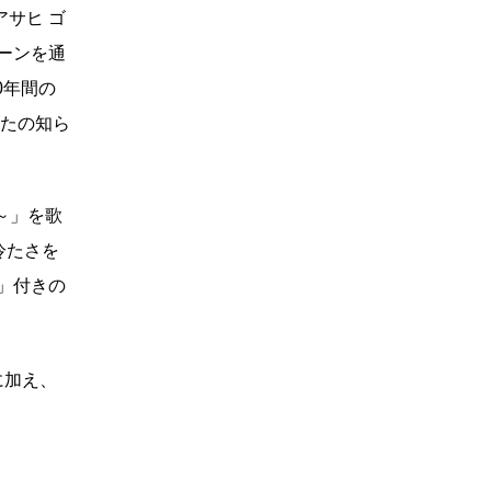
サヒ ゴ
ーンを通
2014年
0年間の
2013年
なたの知ら
2012年
ト～」を歌
2011年
に冷たさを
」付きの
2010年
に加え、