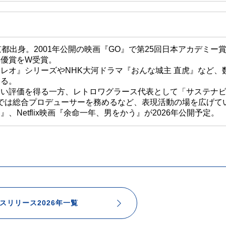
京都出身。2001年公開の映画『GO』で第25回日本アカデミー
俳優賞をW受賞。
レオ』シリーズやNHK大河ドラマ『おんな城主 直虎』など、
める。
高い評価を得る一方、レトロワグラース代表として「サステナ
6」では総合プロデューサーを務めるなど、表現活動の場を広げて
、Netflix映画『余命一年、男をかう』が2026年公開予定。
スリリース2026年一覧