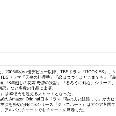
れ。2006年の俳優デビュー以降、TBSドラマ『ROOKIES』、N
TBSドラマ『天皇の料理番』『恋はつづくよどこまでも』『
画『8年越しの花嫁 奇跡の実話』『るろうに剣心』シリーズ、
 Love 初恋』など多数の作品に出演。
』は60億円を超える大ヒットとなった。
めたAmazon Original日本ドラマ『私の夫と結婚して』が大
主演を務めたNetflixシリーズ『グラスハート』はアジア各国
し、アルバムチャートでもチャートを席巻した。