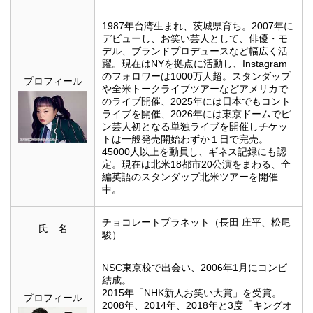
1987年台湾生まれ、茨城県育ち。2007年に
デビューし、お笑い芸人として、俳優・モ
デル、ブランドプロデュースなど幅広く活
躍。現在はNYを拠点に活動し、Instagram
のフォロワーは1000万人超。スタンダップ
プロフィール
や全米トークライブツアーなどアメリカで
のライブ開催、2025年には日本でもコント
ライブを開催、2026年には東京ドームでピ
ン芸人初となる単独ライブを開催しチケッ
トは一般発売開始わずか１日で完売。
45000人以上を動員し、ギネス記録にも認
定。現在は北米18都市20公演をまわる、全
編英語のスタンダップ北米ツアーを開催
中。
チョコレートプラネット（長田 庄平、松尾
氏 名
駿）
NSC東京校で出会い、2006年1月にコンビ
結成。
2015年「NHK新人お笑い大賞」を受賞。
プロフィール
2008年、2014年、2018年と3度「キングオ