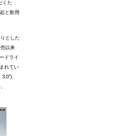
だくた
喚起と飲用
らりとした
発売以来
パードライ
込まれてい
.0”)、
す。