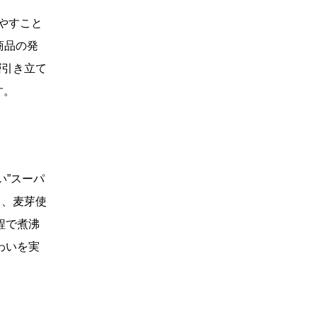
やすこと
2014年
商品の発
層引き立て
2013年
す。
2012年
2011年
い”スーパ
2010年
ら、麦芽使
程で煮沸
わいを実