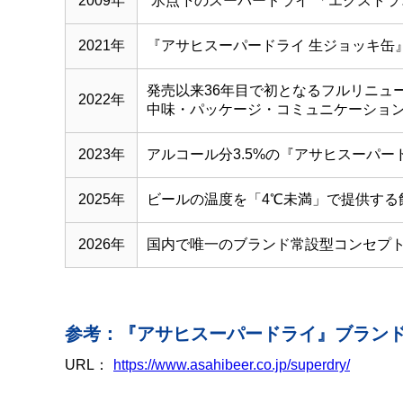
2009年
“氷点下のスーパードライ”「エクスト
2021年
『アサヒスーパードライ 生ジョッキ缶
発売以来36年目で初となるフルリニュ
2022年
中味・パッケージ・コミュニケーショ
2023年
アルコール分3.5%の『アサヒスーパー
2025年
ビールの温度を「4℃未満」で提供する
2026年
国内で唯一のブランド常設型コンセプトショッ
参考：『アサヒスーパードライ』ブラン
URL：
https://www.asahibeer.co.jp/superdry/