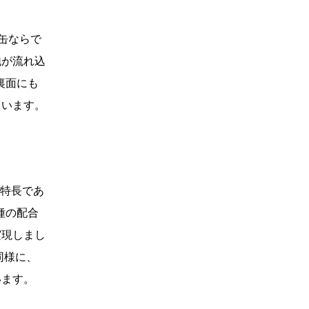
缶ならで
泡が流れ込
裏面にも
ています。
が特長であ
種の配合
実現しまし
同様に、
います。