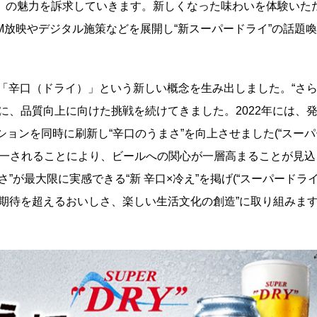
」の魅力を訴求していきます。新しくなった味わいを体験いた
M放映やデジタル施策などを展開し“新スーパードライ”の話題
に「辛口（ドライ）」という新しい概念を生み出しました。“さ
に、品質向上に向けた挑戦を続けてきました。2022年には、
ョンを同時に刷新し“辛口のうまさ”を向上させました(“スー
税率が統一されることにより、ビールへの関心が一層高まることが見
最大限に実感できる“新 辛口×冷え”を掲げ(“スーパードライ 3
期待を超えるおいしさ、楽しい生活文化の創造”に取り組みま