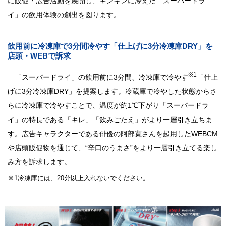
に販促・広告活動を展開し、キンキンに冷えた「スーパードラ
イ」の飲用体験の創出を図ります。
飲用前に冷凍庫で3分間冷やす「仕上げに3分冷凍庫DRY」を
店頭・WEBで訴求
※1
「スーパードライ」の飲用前に3分間、冷凍庫で冷やす
「仕上
げに3分冷凍庫DRY」を提案します。冷蔵庫で冷やした状態からさ
らに冷凍庫で冷やすことで、温度が約1℃下がり「スーパードラ
イ」の特長である「キレ」「飲みごたえ」がより一層引き立ちま
す。広告キャラクターである俳優の阿部寛さんを起用したWEBCM
や店頭販促物を通じて、“辛口のうまさ”をより一層引き立てる楽し
み方を訴求します。
※1冷凍庫には、20分以上入れないでください。