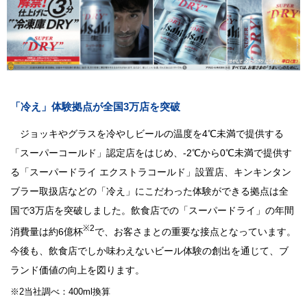
「冷え」体験拠点が全国3万店を突破
ジョッキやグラスを冷やしビールの温度を4℃未満で提供する
「スーパーコールド」認定店をはじめ、-2℃から0℃未満で提供す
る「スーパードライ エクストラコールド」設置店、キンキンタン
ブラー取扱店などの「冷え」にこだわった体験ができる拠点は全
国で3万店を突破しました。飲食店での「スーパードライ」の年間
※2
消費量は約6億杯
で、お客さまとの重要な接点となっています。
今後も、飲食店でしか味わえないビール体験の創出を通じて、ブ
ランド価値の向上を図ります。
※2当社調べ：400ml換算