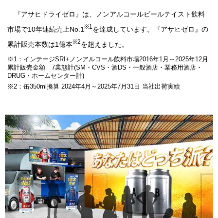
『アサヒドライゼロ』は、ノンアルコールビールテイスト飲料
※1
市場で10年連続売上No.1
を達成しています。『アサヒゼロ』の
※2
累計販売本数は1億本
を超えました。
※1：インテージSRI+ノンアルコール飲料市場2016年1月～2025年12月
累計販売金額 7業態計(SM・CVS・酒DS・一般酒店・業務用酒店・
DRUG・ホームセンター計)
※2：缶350ml換算 2024年4月～2025年7月31日 当社出荷実績