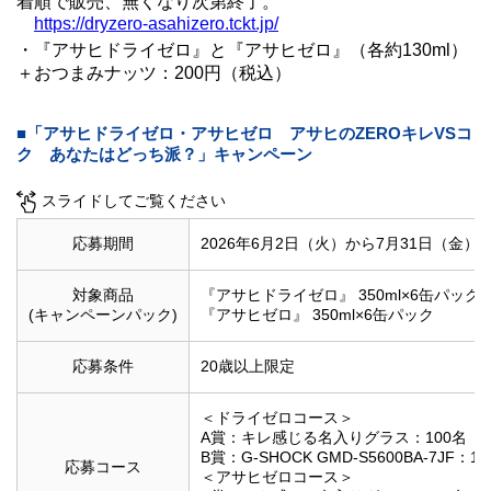
着順で販売、無くなり次第終了。
https://dryzero-asahizero.tckt.jp/
・『アサヒドライゼロ』と『アサヒゼロ』（各約130ml）
＋おつまみナッツ：200円（税込）
■「アサヒドライゼロ・アサヒゼロ アサヒのZEROキレVSコ
ク あなたはどっち派？」キャンペーン
スライドしてご覧ください
応募期間
2026年6月2日（火）から7月31日（金）
対象商品
『アサヒドライゼロ』 350ml×6缶パック
(キャンペーンパック)
『アサヒゼロ』 350ml×6缶パック
応募条件
20歳以上限定
＜ドライゼロコース＞
A賞：キレ感じる名入りグラス：100名
B賞：G-SHOCK GMD-S5600BA-7JF：1
応募コース
＜アサヒゼロコース＞