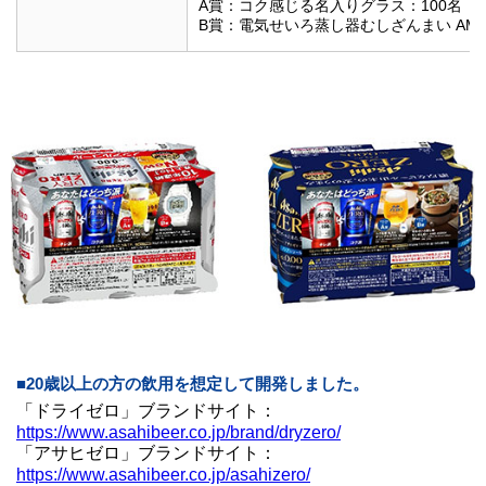
A賞：コク感じる名入りグラス：100名
B賞：電気せいろ蒸し器むしざんまい AMZ-4
■20歳以上の方の飲用を想定して開発しました。
「ドライゼロ」ブランドサイト：
https://www.asahibeer.co.jp/brand/dryzero/
「アサヒゼロ」ブランドサイト：
https://www.asahibeer.co.jp/asahizero/