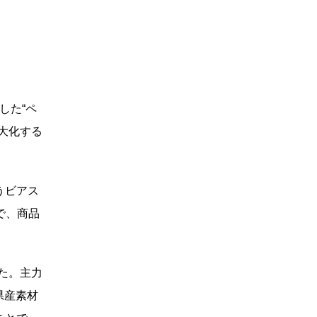
2014年
2013年
した“ペ
2012年
大化する
2011年
うビアス
2010年
で、商品
た。主力
県産素材