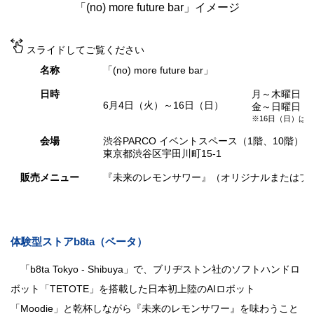
「(no) more future bar」イメージ
スライドしてご覧ください
名称
「(no) more future bar」
日時
月～木曜日 午
6月4日（火）～16日（日）
金～日曜日 午
※16日（日）は午
会場
渋谷PARCO イベントスペース（1階、10階）
東京都渋谷区宇田川町15-1
販売メニュー
『未来のレモンサワー』（オリジナルまたはプレー
体験型ストアb8ta（ベータ）
「b8ta Tokyo - Shibuya」で、ブリヂストン社のソフトハンドロ
ボット「TETOTE」を搭載した日本初上陸のAIロボット
「Moodie」と乾杯しながら『未来のレモンサワー』を味わうこと