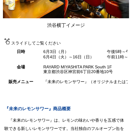
渋谷横丁イメージ
スライドしてご覧ください
日時
6月3日（月）
午後5時～午
6月4日（火）～16日（日）
午前11時～
会場
RAYARD MIYASHITA PARK South 1F
東京都渋谷区神宮前6丁目20番地10号
販売メニュー
『未来のレモンサワー』（オリジナルまたはプレー
『未来のレモンサワー』商品概要
『未来のレモンサワー』は、レモンの味わいや香りを五感で体
験できる新しいレモンサワーです。当社独自のフルオープン缶を