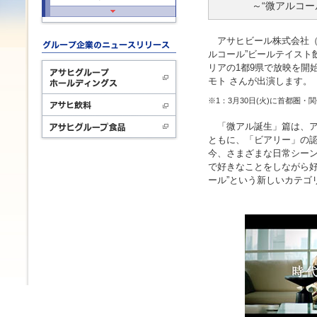
～“微アルコ
アサヒビール株式会社（本
ルコール”ビールテイスト
リアの1都9県で放映を開
モト さんが出演します。
※1：3月30日(火)に首都圏
「微アル誕生」篇は、アル
ともに、「ビアリー」の
今、さまざまな日常シー
で好きなことをしながら好
ール”という新しいカテゴ