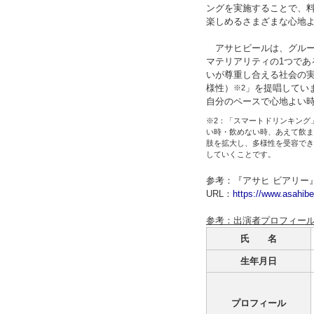
ングを実施することで、
楽しめるさまざまな心地
アサヒビールは、グループ理念“
マテリアリティの1つで
いが尊重し合える社会の
様性）
」を提唱してい
※2
自分のペースで心地よい
※2：「スマートドリンキング
い時・飲めない時、あえて飲ま
肢を拡大し、多様性を受容でき
していくことです。
参考：『アサヒ ビアリー
URL：
https://www.asahibe
参考：出演者プロフィー
氏 名
生年月日
プロフィール