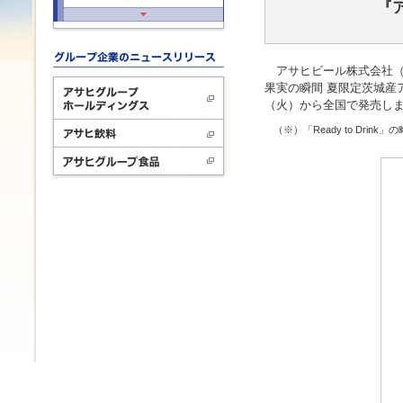
『
アサヒビール株式会社（本
果実の瞬間 夏限定茨城産
（火）から全国で発売し
（※）「Ready to Dr