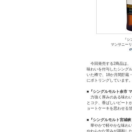
『シ
マンサニーリ
今回発売する2商品は、
味わいを付与したシングル
いた樽で、18か月間貯蔵
にボトリングしています
■『シングルモルト余市 
力強く厚みのある味わい
とコク、香ばしいピート
ョートケーキを思わせる
■『シングルモルト宮城峡
華やかで軽やかな味わい
やわらかな苦みが調和し