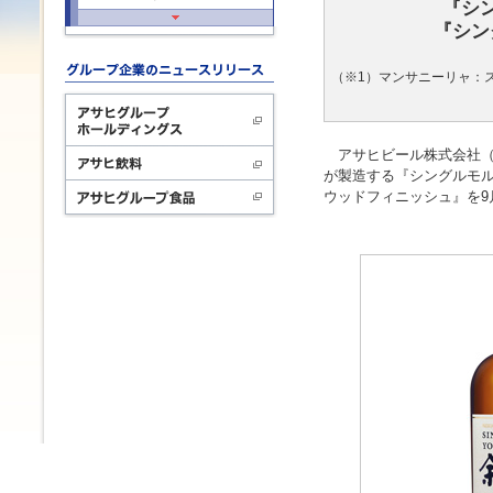
『シ
『シン
（※1）マンサニーリャ：
アサヒビール株式会社（本
が製造する『シングルモル
ウッドフィニッシュ』を9