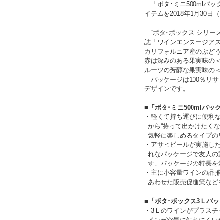
「ボタ･ミニ500mlパッ
イテムを2018年1月30
“ボタ･ボックス”シリー
誌「ワインエンスージアス
カリフォルニア産のぶどう
赤は深みのある果実味の
ルーツの芳醇な果実味の＜
パッケージは100％リ
デザインです。
■「ボタ･ミニ500mlパッ
・軽くて持ち運びに便利
から“持って出かけたく
気軽に楽しめるタイプの
・アサヒビールが実施した
れなパッケージで友人の家
す。パッケージの特長を
・主に小容量ワインの品
あわせた販売促進策など
■「ボタ･ボックス3Ｌバ
・3Ｌのワインがプラス
インが空気に触れにくい