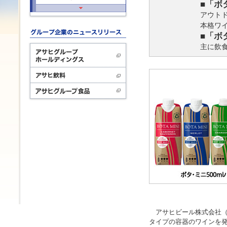
■「ボ
アウト
本格ワ
■「ボ
主に飲食
アサヒビール株式会社（本
タイプの容器のワインを