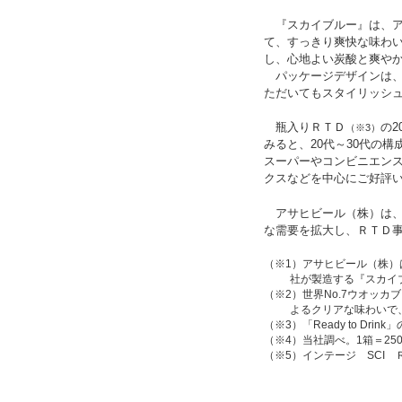
『スカイブルー』は、ア
て、すっきり爽快な味わ
し、心地よい炭酸と爽や
パッケージデザインは、
ただいてもスタイリッシ
瓶入りＲＴＤ
の2
（※3）
みると、20代～30代の
スーパーやコンビニエン
クスなどを中心にご好評
アサヒビール（株）は、『
な需要を拡大し、ＲＴＤ
（※1）アサヒビール（株）
社が製造する『スカイ
（※2）世界No.7ウオッカ
よるクリアな味わいで
（※3）「Ready to 
（※4）当社調べ。1箱＝250
（※5）インテージ SCI 