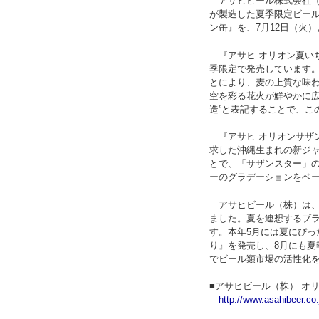
アサヒビール株式会社（本
が製造した夏季限定ビール
ン缶』を、7月12日（火
『アサヒ オリオン夏いち
季限定で発売しています。
とにより、麦の上質な味
空を彩る花火が鮮やかに広
造”と表記することで、こ
『アサヒ オリオンサザ
求した沖縄生まれの新ジ
とで、「サザンスター」
ーのグラデーションをベ
アサヒビール（株）は、2
ました。夏を連想するブ
す。本年5月には夏にぴっ
り』を発売し、8月にも
でビール類市場の活性化
■アサヒビール（株） オ
http://www.asahibeer.co.