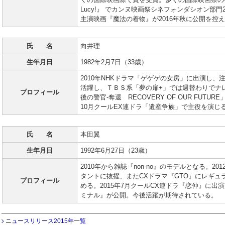
Lucy!』 でカンヌ映画祭シネフォンダシオン部門
主演映画『魔法の着物』が2016年秋に公開を控
氏 名
向井理
生年月日
1982年2月7日（33歳）
2010年NHKドラマ「ゲゲゲの女房」に出演し
活躍し、ＴＢＳ系「夢の扉+」では週替わりでナ
プロフィール
後の警官-奪還 RECOVERY OF OUR FUT
10月クールEX連ドラ「遺産争族」で主役を演じ
氏 名
本田翼
生年月日
1992年6月27日（23歳）
2010年から雑誌『non-no』のモデルとなる。2012
タントに抜擢、またCXドラマ『GTO』にレギ
プロフィール
める。2015年7月クールCX連ドラ『恋仲』に出演。
ミナル』が公開。今後活躍が期待されている。
ニュースリリース2015年一覧