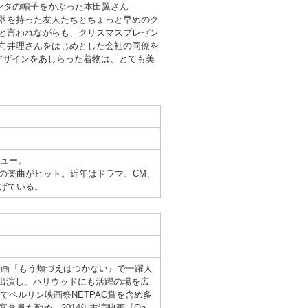
ンタの帽子をかぶった本田翼さん
など楽器を持った友人たちとちょっと早めのク
と言われながらも、クリスマスプレゼン
向井理さんをはじめとした会社の同僚を
デザインをあしらった着物は、とても美
ビュー。
の楽曲がヒット。近年はドラマ、CM、
げている。
年映画『もう頬づえはつかない』で一躍人
』へ出演し、ハリウッドにも活躍の場を広
でベルリン映画祭NETPAC賞を含め多
査員も勤め、2014年主演映画『Oh