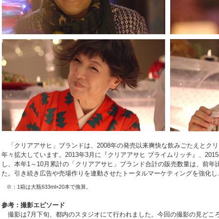
「クリアアサヒ」ブランドは、2008年の発売以来爽快な飲みごたえとク
年々拡大しています。2013年3月に『クリアアサヒ プライムリッチ』、201
し、本年1～10月累計の「クリアアサヒ」ブランド合計の販売数量は、前年比110
た。引き続き広告や売場作りを連動させたトータルマーケティングを強化し
※：1箱は大瓶633ml×20本で換算。
参考：撮影エピソード
撮影は7月下旬、都内のスタジオにて行われました。今回の撮影の見どこ