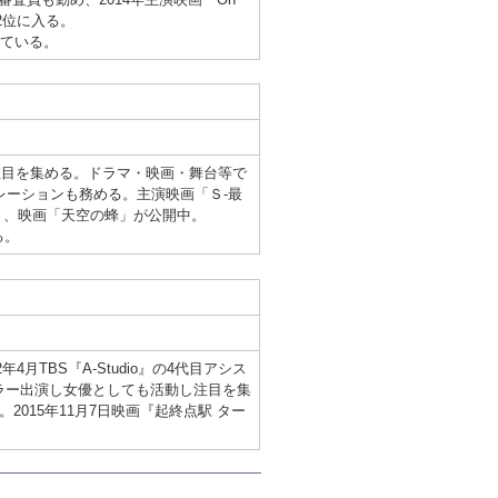
2位に入る。
えている。
、注目を集める。ドラマ・映画・舞台等で
レーションも務める。主演映画「Ｓ-最
URE」、映画「天空の蜂」が公開中。
る。
年4月TBS『A-Studio』の4代目アシス
ュラー出演し女優としても活動し注目を集
2015年11月7日映画『起終点駅 ター