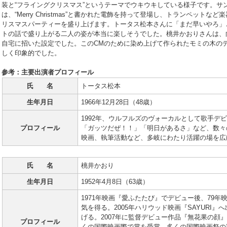
装と“フライングクリスマス”というテーマでウキウキしている様子です。サ
は、“Merry Christmas”と書かれた電飾を持って登場し、トランペット
リスマスパーティーを盛り上げます。トータス松本さんに「まだ早いやろ」
トの話で盛り上がる二人の姿が本当に楽しそうでした。桃井かおりさんは、
自宅に招いた設定でした。このCMのために染め上げて作られたモミの木の
しく印象的でした。
参考：主要出演者プロフィール
氏 名
トータス松本
生年月日
1966年12月28日（48歳）
1992年、ウルフルズのヴォーカルとして歌手デ
プロフィール
「ガッツだぜ！！」「明日があるさ」など、数々
映画、執筆活動など、多岐にわたり活躍の場を広
氏 名
桃井かおり
生年月日
1952年4月8日（63歳）
1971年映画『愛ふたたび』でデビュー後、79
気を得る。2005年ハリウッド映画『SAYURI
げる。2007年に監督デビュー作品『無花果の顔』
プロフィール
くの国際映画際で賞を受賞。多くの国際映画祭の審