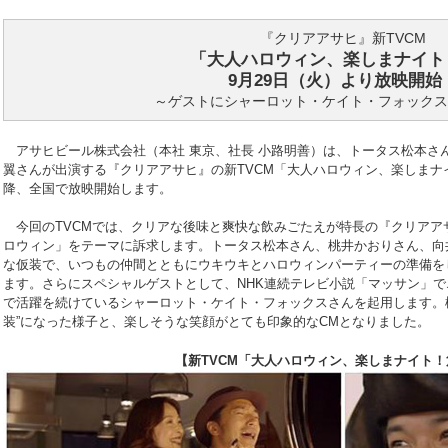
『クリアアサヒ』新TVCM
「大人ハロウィン、楽しまナイト
9月29日（火）より放映開始
～ゲストにシャーロット・ケイト・フォックス
アサヒビール株式会社（本社 東京、社長 小路明善）は、トータス松本さ
翼さんが出演する『クリアアサヒ』の新TVCM「大人ハロウィン、楽しまナイト
降、全国で放映開始します。
今回のTVCMでは、クリアな後味と爽快な飲みごたえが特長の『クリアア
ロウィン」をテーマに訴求します。トータス松本さん、桃井かおりさん、向
な仮装で、いつもの仲間とともにウキウキとハロウィンパーティーの準備を
ます。さらにスペシャルゲストとして、NHK連続テレビ小説「マッサン」
で活躍を続けているシャーロット・ケイト・フォックスさんを起用します。
装”になった様子と、楽しそうな笑顔がとても印象的なCMとなりました。
【新TVCM「大人ハロウィン、楽しまナイト