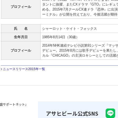
タントに抜擢、またCXドラマ『GTO』にレギ
プロフィール
める。2015年7月クールCX連ドラ『恋仲』に出演中
ーミナル』が公開を控えており、今後活躍が期待
氏 名
シャーロット・ケイト・フォックス
生年月日
1985年8月14日（30歳）
2014年NHK連続テレビ小説第91シリーズ『マ
プロフィール
デビュー。2015年8月には歌手デビューを果たし
カル『CHICAGO』の主演ロキシーとしての活躍
ニュースリリース2015年一覧
盛サポートネット」
アサヒビール公式SNS