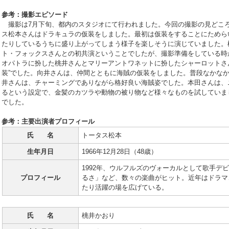
参考：撮影エピソード
撮影は7月下旬、都内のスタジオにて行われました。今回の撮影の見どこ
ス松本さんはドラキュラの仮装をしました。最初は仮装をすることにためら
たりしているうちに盛り上がってしまう様子を楽しそうに演じていました。
ト・フォックスさんとの初共演ということでしたが、撮影準備をしている時
オパトラに扮した桃井さんとマリーアントワネットに扮したシャーロットさ
装”でした。向井さんは、仲間とともに海賊の仮装をしました。普段なかな
井さんは、チャーミングでありながら格好良い海賊姿でした。本田さんは、
るという設定で、金髪のカツラや動物の被り物など様々なものを試していま
でした。
参考：主要出演者プロフィール
氏 名
トータス松本
生年月日
1966年12月28日（48歳）
1992年、ウルフルズのヴォーカルとして歌手デ
プロフィール
るさ」など、数々の楽曲がヒット。近年はドラマ
たり活躍の場を広げている。
氏 名
桃井かおり