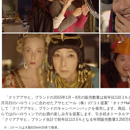
「クリアアサヒ」ブランドの2015年1月～8月の販売数量は前年比110.1
月31日のハロウィンに合わせたアサヒビール（株）の“コト提案”「オトナHall
して「クリアアサヒ」ブランドのキャンペーンパックを発売します。商品、
らではのハロウィンでのお酒の楽しみ方を提案します。引き続きトータルマ
「クリアアサヒ」ブランド合計で前年比113.5％となる年間販売数量3,250万
※：1ケースは大瓶633ml×20本で換算。