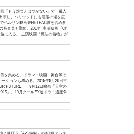
年映画『もう頬づえはつかない』で一躍人
』へ出演し、ハリウッドにも活躍の場を広
でベルリン映画祭NETPAC賞を含め多
審査員も勤め、2014年主演映画『Oh
門2位に入る。 主演映画『魔法の着物』が
、注目を集める。ドラマ・映画・舞台等で
ションも務める。2015年8月29日主
UR FUTURE」、9月12日映画「天空の
2015」、10月クールEX連ドラ「遺産争
年4月TBS『A-Studio』の4代目アシス