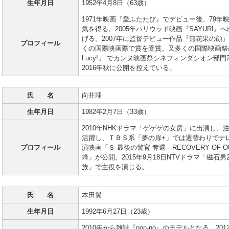
生年月日
1952年4月8日（63歳）
1971年映画『愛ふたたび』でデビュー後、79
気を得る。2005年ハリウッド映画『SAYURI
げる。2007年に監督デビュー作品『無花果の顔』
プロフィール
くの国際映画際で賞を受賞。又多くの国際映画祭の
Lucy!』 でカンヌ映画祭シネフォンダシオン部
2016年秋に公開を控えている。
氏 名
向井理
生年月日
1982年2月7日（33歳）
2010年NHKドラマ「ゲゲゲの女房」に出演し
活躍し、ＴＢＳ系「夢の扉+」では週替わりでナレー
プロフィール
演映画「Ｓ-最後の警官-奪還 RECOVERY OF O
蜂」が公開。2015年9月18日NTVドラマ「磁石男
族」で主役を演じる。
氏 名
本田翼
生年月日
1992年6月27日（23歳）
2010年から雑誌『non-no』のモデルとなる。2012