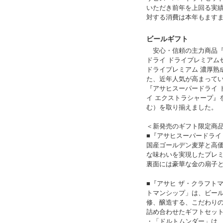
いただき前年を上回る実
対する消費は本年もます
ビールギフト
安心・信頼の主力商品『
ドライ ドライプレミアム
ドライプレミアム 濃厚熟
た、近年人気が高まって
『アサヒスーパードライ 
イ エクストラシャープ』
む）を取り揃えました。
＜新発売のギフト限定商
■『アサヒスーパードライ
国産ゴールデン麦芽と高価
な味わいを実現したプレ
裏面には豪華な金の扇子
■『アサヒ ザ・クラフト
トマンシップ」は、ビー
修、醸造する、こだわり
詰め合わせたギフトセッ
・「ドルトムンダー」は