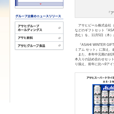
『ア
アサヒビール株式会社（本
などのギフトセット『ASAH
含む）を、11月5日（木
『ASAHI WINTER 
ミアム セット』に加え、
また、本年中元期の好評を
本入りの詰め合わせセット
り揃え、前年に比べ9アイ