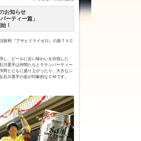
のお知らせ
ンパーティー篇」
開始！
清涼飲料『アサヒドライゼロ』の新ＴＶＣ
用し、ビールに近い味わいを目指した
石川選手は仲間たちとラテンパーティー
仲間とともに盛り上がったり、大きなシ
る石川選手の姿が印象的なＣＭです。