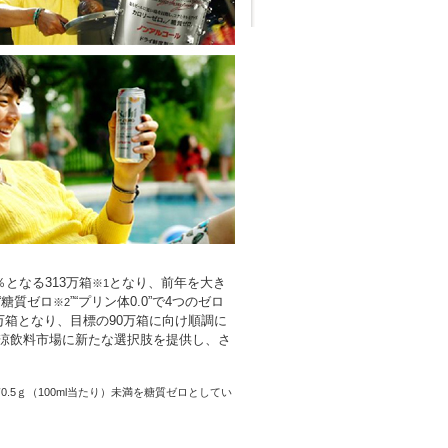
％となる313万箱
となり、前年を大き
※1
”“糖質ゼロ
”“プリン体0.0”で4つのゼロ
※2
万箱となり、目標の90万箱に向け順調に
涼飲料市場に新たな選択肢を提供し、さ
0.5ｇ（100ml当たり）未満を糖質ゼロとしてい