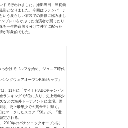
ンドで行われました。撮影当日、当初曇
撮影となりました。今回はラテンパーテ
という夏らしい衣装での撮影に臨みまし
ソンブレロをかぶった出演者が踊ったり
塊を一生懸命切り分けて仲間に配った
情が印象的でした。
きっかけでゴルフを始め、ジュニア時代
ンシングウェアオープンKSBカップ」
8年は、11月に「マイナビABCチャンピオ
金ランキングで5位に入り、史上最年少
ターズなどの海外トーナメントに出場。国
を獲得、史上最年少での賞金王に輝く。
日にマークしたスコア「58」が、「世
認定される。
、2010年のパナソニックオープン以