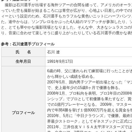
撮影は石川選手が出場する海外ツアーの合間を縫って、アメリカのオーラ
っていた空も撮影が始まるころには青空が広がり、心地よい日差しの中での
ィーという設定のため、石川選手もカラフルな黄色いニットにハーフパンツ
た。途中からは、ソンブレロをかぶった4人組のマリアッチが参加したり、
と、とても華やかな撮影現場となりました。そんな中、大きなシュラスコの
り、音楽に合わせて楽しそうに盛り上がったりしている石川選手の豊かな表
参考：石川遼選手プロフィール
氏 名
石川 遼
生年月日
1991年9月17日
6歳の時、父に連れられて練習場に行ったことが
から輝かしい成績を収める。
2007年5月、国内男子ツアー初出場となった「マ
で、史上最年少の15歳8ヶ月で優勝を飾る。
2008年1月、プロ転向を表明。プロ1年目の200
ンシップ」でプロとして初優勝を果たすなど、賞
での1億円プレーヤーとなる。 2009年、マス
内で年間4勝を挙げ１億8000万円を超える賞金
プロフィール
2010年、5月に「中日クラウンズ」で優勝。最終
界最少ストローク」としてギネスブックに正式に
2011年、三井住友ＶＩＳＡ太平洋マスターズでは