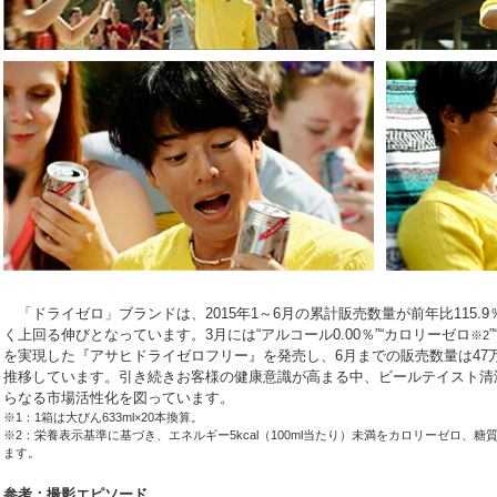
「ドライゼロ」ブランドは、2015年1～6月の累計販売数量が前年比115.9
く上回る伸びとなっています。3月には“アルコール0.00％”“カロリーゼロ
※2
を実現した『アサヒドライゼロフリー』を発売し、6月までの販売数量は47
推移しています。引き続きお客様の健康意識が高まる中、ビールテイスト清
らなる市場活性化を図っています。
※1：1箱は大びん633ml×20本換算。
※2：栄養表示基準に基づき、エネルギー5kcal（100ml当たり）未満をカロリーゼロ、糖質
ます。
参考：撮影エピソード