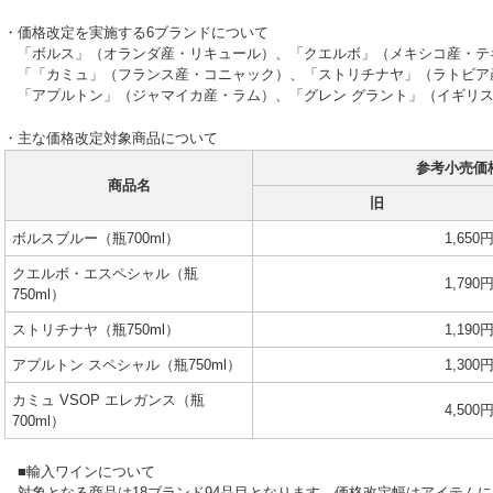
・価格改定を実施する6ブランドについて
「ボルス」（オランダ産・リキュール）、「クエルボ」（メキシコ産・テ
「「カミュ」（フランス産・コニャック）、「ストリチナヤ」（ラトビア
「アプルトン」（ジャマイカ産・ラム）、「グレン グラント」（イギリ
・主な価格改定対象商品について
参考小売価
商品名
旧
ボルスブルー（瓶700ml）
1,650
クエルボ・エスペシャル（瓶
1,790
750ml）
ストリチナヤ（瓶750ml）
1,190
アプルトン スペシャル（瓶750ml）
1,300
カミュ VSOP エレガンス（瓶
4,500
700ml）
■輸入ワインについて
対象となる商品は18ブランド94品目となります。価格改定幅はアイテムに