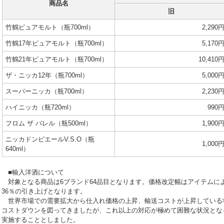
商品名
旧
竹鶴ピュアモルト（瓶700ml）
2,290
竹鶴17年ピュアモルト（瓶700ml）
5,170
竹鶴21年ピュアモルト（瓶700ml）
10,410
ザ・ニッカ12年（瓶700ml）
5,000
スーパーニッカ（瓶700ml）
2,230
ハイニッカ（瓶720ml）
990
フロム ザ バレル（瓶500ml）
1,900
ニッカドンピエールV.S.O（瓶
1,000
640ml）
■輸入洋酒について
対象となる商品は6ブランド64品目となります。価格改定幅はアイテムに
36％の引き上げとなります。
世界市場での需要拡大から仕入れ価格の上昇、輸送コストが上昇している
コストダウンを図ってきましたが、これ以上の対応が極めて困難な状況とな
実施することとしました。