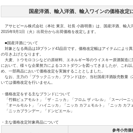
国産洋酒、輸入洋酒、輸入ワインの価格改定
アサヒビール株式会社（本社 東京、社長 小路明善）は、国産洋酒、輸入
2015年9月1日（火）出荷分から出荷価格を改定します。
■国産洋酒について
対象となる商品は19ブランド43品目です。価格改定幅はアイテムにより異
の引き上げとなります。
大麦、トウモロコシなどの原材料、エネルギー等のウイスキー原酒製造に
において、様々な企業努力によるコストダウンを図ってきましたが、これ以
め、一部商品において価格改定を実施することとしました。
なお、主力の「ブラックニッカ」ブランドほか、当社国産洋酒販売数量（20
いては価格改定を行いません。
・価格改定をする主なブランドについて
「竹鶴ピュアモルト」「ザ・ニッカ」「フロム ザ バレル」「スーパーニ
「オールモルト」「ハイニッカ」「ニッカ カフェモルト」「ニッカ カフ
「ニッカブランデー」「ドンピエール」
・主な価格改定対象商品について
参考小売価