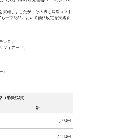
改定を実施しましたが、その後も輸送コスト
ても一部商品において価格改定を実施す
デンヌ」
リツィアーノ」
ー」
格（消費税別）
新
円
1,300円
円
2,980円