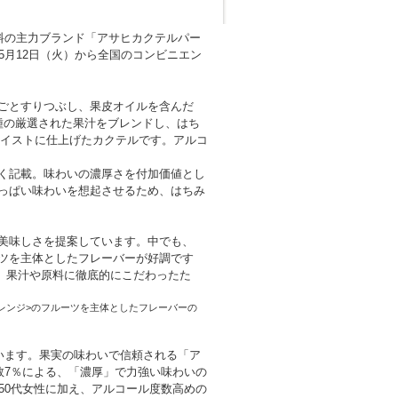
料の主力ブランド「アサヒカクテルパー
年5月12日（火）から全国のコンビニエン
ごとすりつぶし、果皮オイルを含んだ
種の厳選された果汁をブレンドし、はち
テイストに仕上げたカクテルです。アルコ
く記載。味わいの濃厚さを付加価値とし
っぱい味わいを想起させるため、はちみ
美味しさを提案しています。中でも、
ツを主体としたフレーバーが好調です
、果汁や原料に徹底的にこだわったた
オレンジ>のフルーツを主体としたフレーバーの
います。果実の味わいで信頼される「ア
数7％による、「濃厚」で力強い味わいの
50代女性に加え、アルコール度数高めの