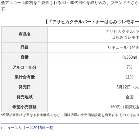
低アルコール飲料をご愛飲される30～40代男性を取り込み、ブランドのさ
す。
【『アサヒカクテルパートナーはちみつレモネー
アサヒカクテルパ
商品名
はちみつレモ
品目
リキュール（発
容量
缶350ml
アルコール分
7%
果汁含有量
11%
発売日
5月12日（
発売地域
全国
希望小売価格
160円（消費税
*希望小売価格は単なる参考価格であり、酒販店様の小売価格設定を拘束する ものではあ
ニュースリリース2015年一覧