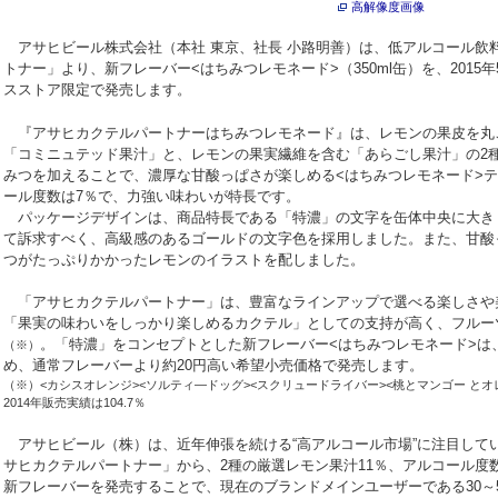
高解像度画像
アサヒビール株式会社（本社 東京、社長 小路明善）は、低アルコール飲
トナー」より、新フレーバー<はちみつレモネード>（350ml缶）を、2015
スストア限定で発売します。
『アサヒカクテルパートナーはちみつレモネード』は、レモンの果皮を丸
「コミニュテッド果汁」と、レモンの果実繊維を含む「あらごし果汁」の2
みつを加えることで、濃厚な甘酸っぱさが楽しめる<はちみつレモネード>
ール度数は7％で、力強い味わいが特長です。
パッケージデザインは、商品特長である「特濃」の文字を缶体中央に大き
て訴求すべく、高級感のあるゴールドの文字色を採用しました。また、甘酸
つがたっぷりかかったレモンのイラストを配しました。
「アサヒカクテルパートナー」は、豊富なラインアップで選べる楽しさや
「果実の味わいをしっかり楽しめるカクテル」としての支持が高く、フルー
。「特濃」をコンセプトとした新フレーバー<はちみつレモネード>は
（※）
め、通常フレーバーより約20円高い希望小売価格で発売します。
（※）<カシスオレンジ><ソルティ―ドッグ><スクリュードライバー><桃とマンゴー と
2014年販売実績は104.7％
アサヒビール（株）は、近年伸張を続ける“高アルコール市場”に注目して
サヒカクテルパートナー」から、2種の厳選レモン果汁11％、アルコール度
新フレーバーを発売することで、現在のブランドメインユーザーである30～