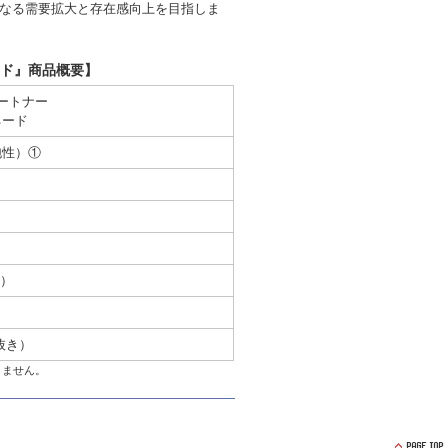
らなる需要拡大と存在感向上を目指しま
ド』商品概要】
ートナー
ネード
泡性）①
火）
抜き）
りません。