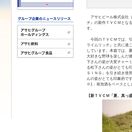
アサヒビール株式会社（本
チ』の新作ＴＶＣＭとなる
す。
今回のＴＶＣＭでは、引
ライムリッチ』と共に過
しています。本篇では、
大好きな野球を楽しんだ後
下さんの姿が大変チャー
る松下さんの姿がとても
ＳＩＮＧ」を引き続き使
んの姿がとても印象的で
※1：発泡酒をベースと
【新ＴＶＣＭ「夏、真っ盛