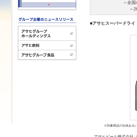
～全国
～2
■アサヒスーパードライ
※対象商品の缶体あるい
アサヒビール株式会社（