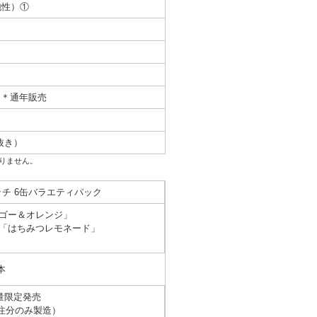
泡性）①
火）＊通年販売
抜き）
りません。
チ 6缶バラエティパック
ゴー＆オレンジ」
「はちみつレモネード」
本
量限定発売
注分のみ製造）