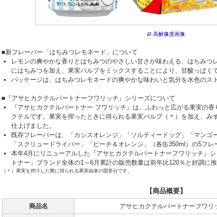
高解像度画像
■新フレーバー「はちみつレモネード」について
レモンの爽やかな香りとはちみつのやさしい甘さが味わえる、はちみつ
にはちみつを加え、果実パルプをミックスすることにより、甘酸っぱく
パッケージは、はちみつレモネードの爽やかな味わいと気分を水色のス
■『アサヒカクテルパートナーフワリッチ』シリーズについて
『アサヒカクテルパートナー フワリッチ』は、ふわっと広がる果実の香
クテルです。果実を搾ったときに得られる果実パルプ（＊）を加え、み
仕上げました。
既存フレーバーは、「カシスオレンジ」「ソルティードッグ」「マンゴー＆オ
「スクリュードライバー」「ピーチ＆オレンジ」（各缶350ml）の5フ
本年4月にリニューアルした『アサヒカクテルパートナーフワリッチ』
トナー」ブランド全体の1～6月累計の販売数量は前年比120％と好調に
（＊）果実を搾汁した際に得られる果実由来の固形分です。
【商品概要】
商品名
アサヒカクテルパートナーフワリ