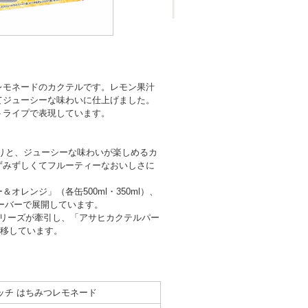
レモネードのカクテルです。レモン果汁
てジューシーな味わいに仕上げました。
トライプで表現しています。
りと、ジューシーな味わいが楽しめるカ
ずみずしくてフルーティーなおいしさに
レンジ」（各缶500ml・350ml）、
レーバーで展開しています。
シリーズが牽引し、「アサヒカクテルパー
推移しています。
ッチ はちみつレモネード