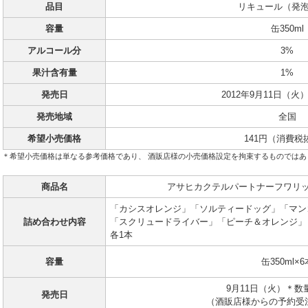
品目
リキュール（発
容量
缶350ml
アルコール分
3%
果汁含有量
1%
発売日
2012年9月11日（
発売地域
全国
希望小売価格
141円（消費税
＊希望小売価格は単なる参考価格であり、 酒販店様の小売価格設定を拘束するものではあ
商品名
アサヒカクテルパートナーフワリッ
「カシスオレンジ」「ソルティードッグ」「マン
詰め合わせ内容
「スクリュードライバー」「ピーチ＆オレンジ」
各1本
容量
缶350ml×6
9月11日（火）＊数
発売日
（酒販店様からの予約受