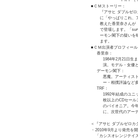
■
ＣＭストーリー：
『アサヒ ダブルゼ
に「やっぱりこれ、
教えた香里奈さんが「
で登場します。「survi
ーモン閣下の疑いを
ます。
■
ＣＭ出演者プロフィール
香里奈：
1984年2月21日
演。モデル・女優
デーモン閣下：
悪魔。アーティスト
ー・相撲評論など
TRF：
1992年結成のユ
枚以上のCDセール
のパイオニア。今
に、次世代のアー
＜『アサヒ ダブルゼロカ
・
2010年9月より発売
「カシスオレンジテイ