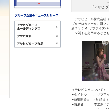
『アサヒ 
アサヒビール株式会社（本
ブルゼロカクテル』新フレ
新ＴＶＣＭ｢サプライズパ
モン閣下を起用するとと
＜テレビＣＭについて＞
■
タイトル
：
「サプラ
■
放映開始日
：
4月24日
■
出演者
：
香里奈／
ＴＲＦ（Ｙ