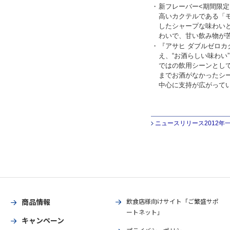
・
新フレーバー<期間限定
高いカクテルである「
したシャープな味わい
わいで、甘い飲み物が
・
『アサヒ ダブルゼロカク
え、“お酒らしい味わ
ではの飲用シーンとし
までお酒がなかったシー
中心に支持が広がって
ニュースリリース2012年
商品情報
飲食店様向けサイト「ご繁盛サポ
ートネット」
キャンペーン