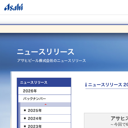
アサヒ
～今回で