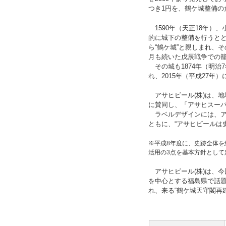
つき1円を、鶴ケ城整備
1590年（天正18年）、
的に城下の整備を行うと
ら“鶴ケ城”と親しまれ、
月も続いた戊辰戦争での
その城も1874年（明治
れ、2015年（平成27年
アサヒビール(株)は、
に賛同し、「アサヒスーパ
ラベルデザインには、ア
ともに、“アサヒビールは
※平成8年度に、史跡全体を総
活用の3点を基本方針とし
アサヒビール(株)は、今
を中心とする福島県で話
れ、来る“鶴ケ城天守閣再