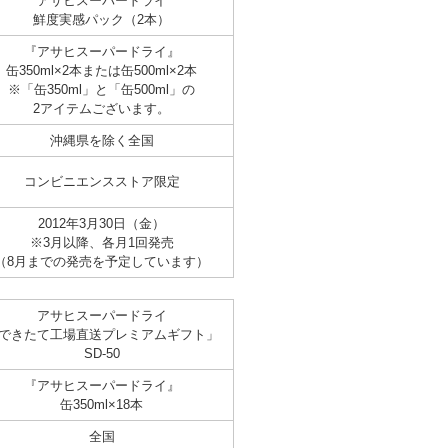
アサヒスーパードライ
鮮度実感パック（2本）
『アサヒスーパードライ』
缶350ml×2本または缶500ml×2本
※「缶350ml」と「缶500ml」の
2アイテムございます。
沖縄県を除く全国
コンビニエンスストア限定
2012年3月30日（金）
※3月以降、各月1回発売
（8月までの発売を予定しています）
アサヒスーパードライ
できたて工場直送プレミアムギフト」
SD-50
『アサヒスーパードライ』
缶350ml×18本
全国