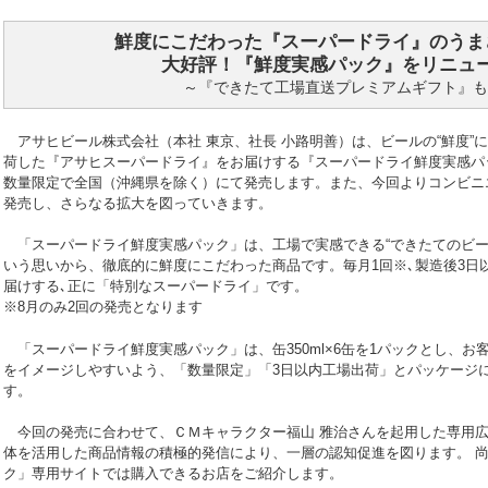
鮮度にこだわった『スーパードライ』のうま
大好評！『鮮度実感パック』をリニュ
～『できたて工場直送プレミアムギフト』も
アサヒビール株式会社（本社 東京、社長 小路明善）は、ビールの“鮮度”
荷した『アサヒスーパードライ』をお届けする『スーパードライ鮮度実感パッ
数量限定で全国（沖縄県を除く）にて発売します。また、今回よりコンビニ
発売し、さらなる拡大を図っていきます。
「スーパードライ鮮度実感パック」は、工場で実感できる“できたてのビー
いう思いから、徹底的に鮮度にこだわった商品です。毎月1回※､製造後3日
届けする､正に「特別なスーパードライ」です。
※8月のみ2回の発売となります
「スーパードライ鮮度実感パック」は、缶350ml×6缶を1パックとし、お
をイメージしやすいよう、「数量限定」「3日以内工場出荷」とパッケージ
す。
今回の発売に合わせて、ＣＭキャラクター福山 雅治さんを起用した専用広
体を活用した商品情報の積極的発信により、一層の認知促進を図ります。 
ク」専用サイトでは購入できるお店をご紹介します。