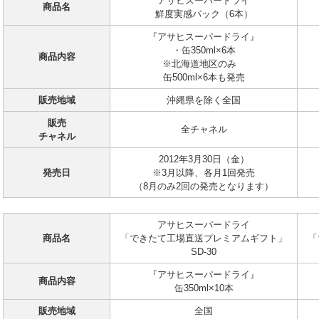
アサヒスーパードライ
商品名
鮮度実感パック（6本）
『アサヒスーパードライ』
・缶350ml×6本
商品内容
※北海道地区のみ
缶500ml×6本も発売
販売地域
沖縄県を除く全国
販売
全チャネル
チャネル
2012年3月30日（金）
発売日
※3月以降、各月1回発売
（8月のみ2回の発売となります）
アサヒスーパードライ
商品名
「できたて工場直送プレミアムギフト」
「
SD-30
『アサヒスーパードライ』
商品内容
缶350ml×10本
販売地域
全国