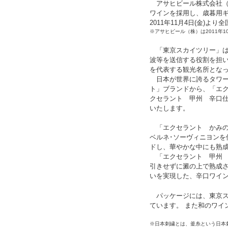
アサヒビール株式会社（本
ワインを採用し、歳暮用ギ
2011年11月4日(金)よ
※アサヒビール（株）は2011年
「東京スカイツリー」は
波等を送信する役割を担
を代表する観光名所とな
日本が世界に誇るタワー
ト」ブランドから、「エク
クセラント 甲州 辛口仕
いたします。
「エクセラント かみの
ベルネ･ソーヴィニヨンを
ドし、華やかな中にも熟
「エクセラント 甲州 
引きせずに澱の上で熟成
いを実現した、辛口ワイ
パッケージには、東京ス
ています。 また和のワイ
※日本刺繍とは、釜糸という日本