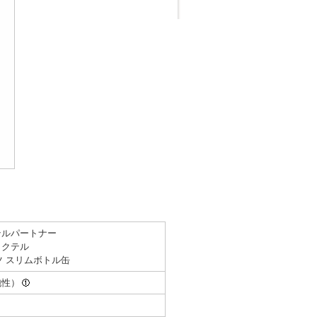
テルパートナー
カクテル
ツ スリムボトル缶
泡性）