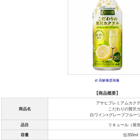
高解像度画像
【商品概要】
アサヒプレミアムカク
商品名
こだわりの贅沢
白ワイン×グレープフルー
品目
リキュール（発
容量
缶350ml