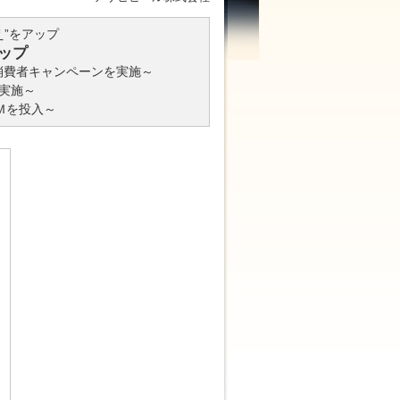
え”をアップ
ップ
る消費者キャンペーンを実施～
で実施～
Ｍを投入～