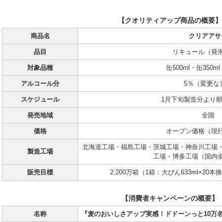
【クオリティアップ商品の概要】
商品名
クリアアサ
品目
リキュール（発
対象品種
缶500ml・缶350ml
アルコール分
5％（変更な
スケジュール
1月下旬製造分より
発売地域
全国
価格
オープン価格（現
北海道工場・福島工場・茨城工場・神奈川工場
製造工場
工場・博多工場（国内
販売目標
2,200万箱（1箱：大びん633ml×20本
【消費者キャンペーンの概要】
名称
『麦のおいしさアップ実感！ドドーンっと10万