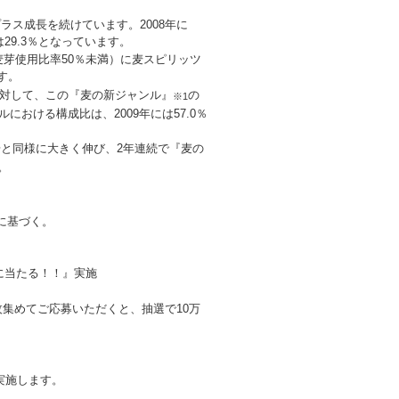
ラス成長を続けています。2008年に
29.3％となっています。
芽使用比率50％未満）に麦スピリッツ
す。
のに対して、この『麦の新ジャンル』
の
※1
ルにおける構成比は、2009年には57.0％
市場と同様に大きく伸び、2年連続で『麦の
。
量に基づく。
に当たる！！』実施
3枚集めてご応募いただくと、抽選で10万
実施します。