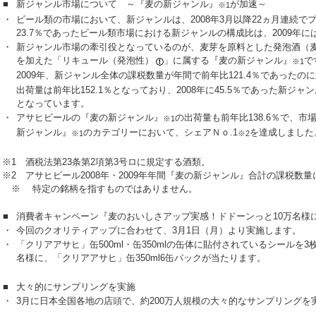
■
新ジャンル市場について ～『麦の新ジャンル』
が加速～
※1
・
ビール類の市場において、新ジャンルは、2008年3月以降22ヵ月連続でプ
23.7％であったビール類市場における新ジャンルの構成比は、2009年には
・
新ジャンル市場の牽引役となっているのが、麦芽を原料とした発泡酒（麦
を加えた「リキュール（発泡性）
」に属する『麦の新ジャンル』
で
※1
2009年、新ジャンル全体の課税数量が年間で前年比121.4％であった
出荷量は前年比152.1％となっており、2008年に45.5％であった新ジャン
となっています。
・
アサヒビールの『麦の新ジャンル』
の出荷量も前年比138.6％で、
※1
新ジャンル』
のカテゴリーにおいて、シェアＮｏ.1
を達成しました
※1
※2
※1 酒税法第23条第2項第3号ロに規定する酒類。
※2 アサヒビール2008年・2009年年間『麦の新ジャンル』合計の課税数
※ 特定の銘柄を指すものではありません。
■
消費者キャンペーン『麦のおいしさアップ実感！ドドーンっと10万名様
・
今回のクオリティアップに合わせて、3月1日（月）より実施します。
・
「クリアアサヒ」缶500ml・缶350mlの缶体に貼付されているシールを
名様に、「クリアアサヒ」缶350ml6缶パックが当たります。
■
大々的にサンプリングを実施
・
3月に日本全国各地の店頭で、約200万人規模の大々的なサンプリングを