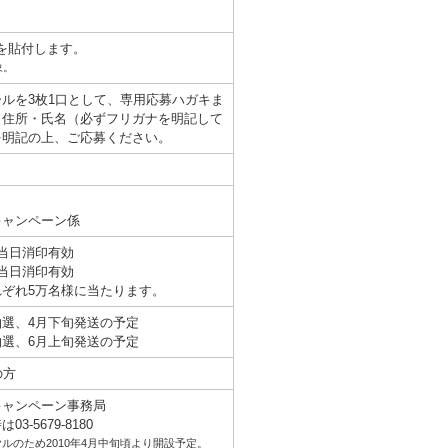
ルを貼付します。
象。
ルを3枚1口として、専用応募ハガキま
・住所・氏名（必ずフリガナを明記して
を明記の上、ご応募ください。
キャンペーン係
）当日消印有効
）当日消印有効
ぞれ5万名様に当たります。
抽選、4月下旬発送の予定
抽選、6月上旬発送の予定
の方
キャンペーン事務局
3-5679-8180
のため2010年4月中旬頃より開設予定。