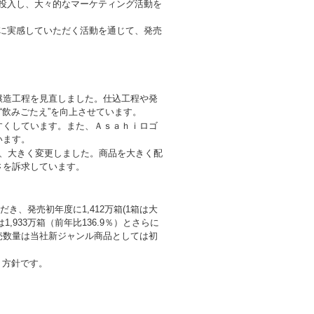
投入し、大々的なマーケティング活動を
に実感していただく活動を通じて、発売
醸造工程を見直しました。仕込工程や発
“飲みごたえ”を向上させています。
すくしています。また、Ａｓａｈｉロゴ
います。
う、大きく変更しました。商品を大きく配
さを訴求しています。
き、発売初年度に1,412万箱(1箱は大
,933万箱（前年比136.9％）とさらに
売数量は当社新ジャンル商品としては初
く方針です。