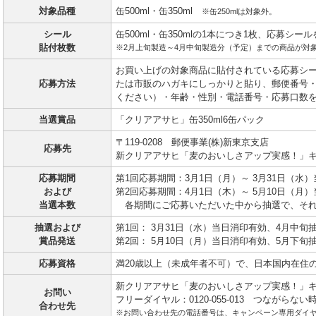
対象品種
缶500ml・缶350ml
※缶250mlは対象外。
シール
缶500ml・缶350mlの1本につき1枚、応募シー
貼付枚数
※2月上旬製造～4月中旬製造分（予定）までの商品が対
お買い上げの対象商品に貼付されている応募シー
応募方法
たは市販のハガキにしっかりと貼り、郵便番号
ください）・年齢・性別・電話番号・応募口数
当選賞品
「クリアアサヒ」缶350ml6缶パック
〒119-0208 郵便事業(株)新東京支店
応募先
新クリアアサヒ「麦のおいしさアップ実感！」
応募期間
第1回応募期間：3月1日（月）～ 3月31日（水
および
第2回応募期間：4月1日（木）～ 5月10日（月
当選本数
各期間にご応募いただいた中から抽選で、それ
抽選および
第1回： 3月31日（水）当日消印有効、4月中旬
賞品発送
第2回： 5月10日（月）当日消印有効、5月下旬
応募資格
満20歳以上（未成年者不可）で、日本国内在住
新クリアアサヒ「麦のおいしさアップ実感！」
お問い
フリーダイヤル：0120-055-013 つながらない時は0
合わせ先
※お問い合わせ先の電話番号は、キャンペーン専用ダイヤル