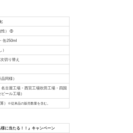
ヒ
泡性）
・缶250ml
し）
順次切り替え
行品同様）
・名古屋工場・西宮工場吹田工場・四国
全ビール工場）
換算）
※従来品の販売数量を含む。
名様に当たる！！』キャンペーン