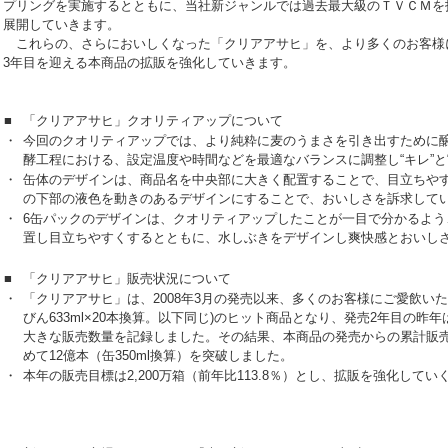
プリングを実施するとともに、当社新ジャンルでは過去最大級のＴＶＣＭを
展開していきます。
これらの、さらにおいしくなった「クリアアサヒ」を、より多くのお客様
3年目を迎える本商品の拡販を強化していきます。
■
「クリアアサヒ」クオリティアップについて
・
今回のクオリティアップでは、より純粋に麦のうまさを引き出すために
酵工程における、設定温度や時間などを最適なバランスに調整し“キレ”と
・
缶体のデザインは、商品名を中央部に大きく配置することで、目立ちや
の下部の液色を動きのあるデザインにすることで、おいしさを訴求して
・
6缶パックのデザインは、クオリティアップしたことが一目で分かるよ
置し目立ちやすくするとともに、水しぶきをデザインし爽快感とおいし
■
「クリアアサヒ」販売状況について
・
「クリアアサヒ」は、2008年3月の発売以来、多くのお客様にご愛飲いただ
びん633ml×20本換算。以下同じ)のヒット商品となり、発売2年目の昨年は1
大きな販売数量を記録しました。その結果、本商品の発売からの累計販
めて12億本（缶350ml換算）を突破しました。
・
本年の販売目標は2,200万箱（前年比113.8％）とし、拡販を強化してい