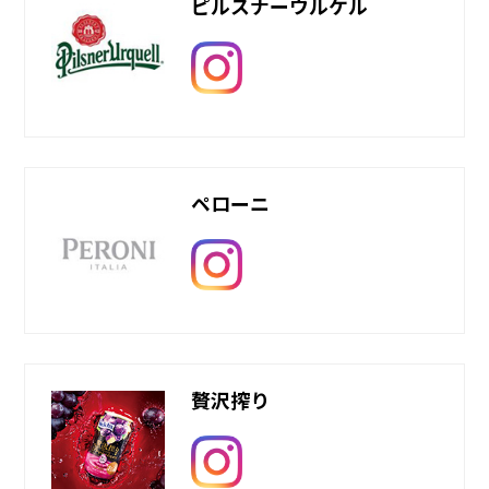
ピルスナーウルケル
ペローニ
贅沢搾り