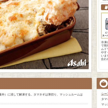
冷凍
で簡
ムド
やす
いま
合わ
シー
量外）に浸して解凍する。タマネギは薄切り、マッシュルームは
タマ
マッ