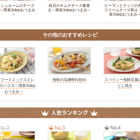
ッシュルームのチーズ
枝豆のキムチチーズ春巻
ピーマンとナッツの
～簡単3stepおつまみ
き～簡単3stepおつまみ～
クリームチーズ和え
～
単3stepおつまみ
その他のおすすめレシピ
ーフードミックスとレ
海鮮の塩麹卵白炒め
スパイシー海鮮豆腐
のパスタ～簡単3step
とし焼き
おつまみ～