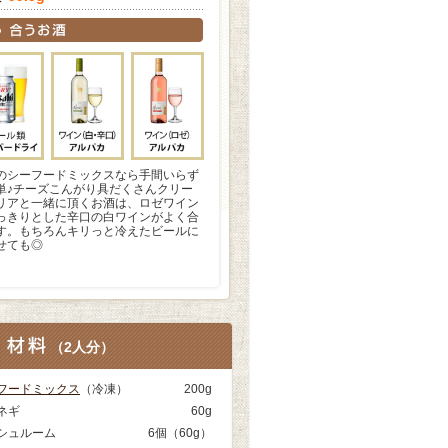
のシーフードミックスなら手間いらず
単♪チーズこんがり具だくさんクリー
リアと一緒に頂くお酒は、ロゼワイン
っきりとした辛口の白ワインがよく合
す。もちろんキリっと冷えたビールに
せても◎
（
2人分
）
フードミックス
（冷凍）
200g
ネギ
60g
シュルーム
6個（60g）