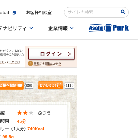
obal
お客様相談室
検索キーワード入力
テナビリティ
企業情報
ただくと、MYレ
機能をご利用いた
サヒパークとは
新規ご利用はコチラ
889
1119
45分
740Kcal
99.5g