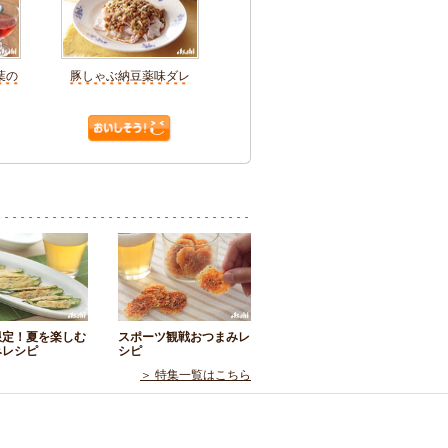
葉の
豚しゃぶ納豆薬味ダレ
限定！夏を楽しむ
スポーツ観戦おつまみレ
みレシピ
シピ
＞ 特集一覧はこちら