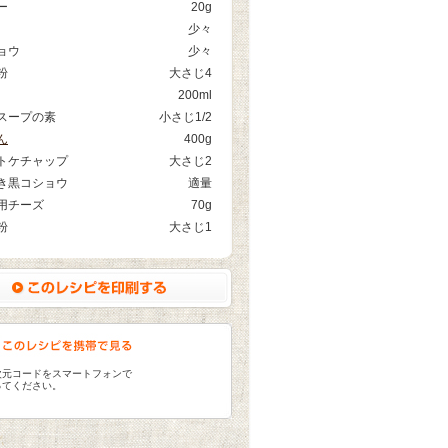
ー
20g
少々
ョウ
少々
粉
大さじ4
200ml
スープの素
小さじ1/2
ん
400g
トケチャップ
大さじ2
き黒コショウ
適量
用チーズ
70g
粉
大さじ1
次元コードをスマートフォンで
ってください。