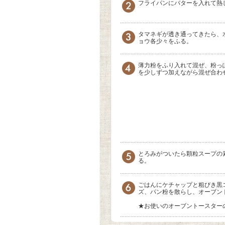
フライパンにバターを入れて熱
タマネギが透き通ってきたら、
ョウ各少々をふる。
薄力粉をふり入れて混ぜ、粉っ
を少しずつ加えながら混ぜ合わ
とろみがついたら顆粒スープの
る。
ごはんにケチャップと粗びき黒
ズ、パン粉を散らし、オーブン
★お使いのオーブントースター