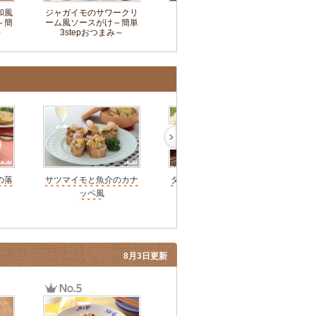
和風
ジャガイモのサワークリ
寄せ鍋
和風
～簡
ーム風ソースがけ～簡単
～
3stepおつまみ～
の落
サツマイモと魚介のカナ
タイ風つけカレーうどん
ッペ風
8月3日更新