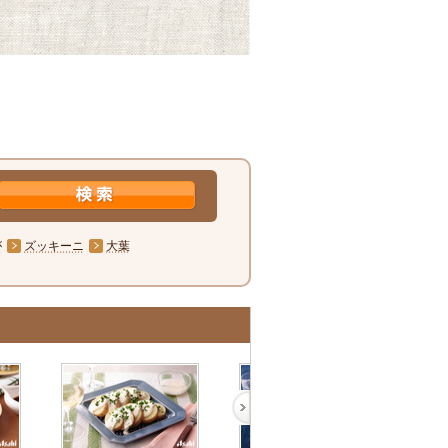
が
ズッキーニ
大葉