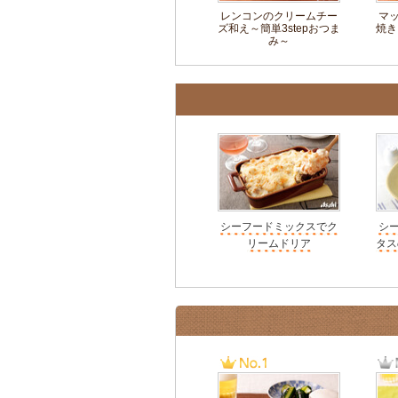
レンコンのクリームチー
マ
ズ和え～簡単3stepおつま
焼き
み～
シーフードミックスでク
シ
リームドリア
タス