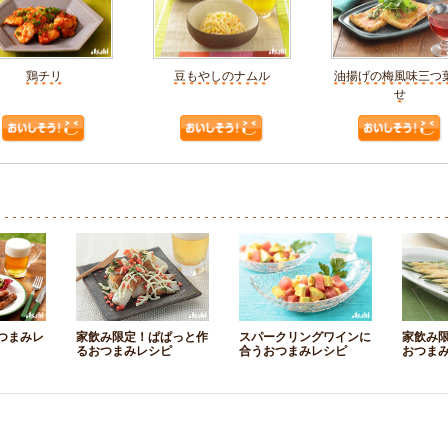
鶏チリ
豆もやしのナムル
油揚げの梅風味三つ
せ
つまみレ
家飲み限定！ぱぱっと作
スパークリングワインに
家飲み
るおつまみレシピ
合うおつまみレシピ
おつま