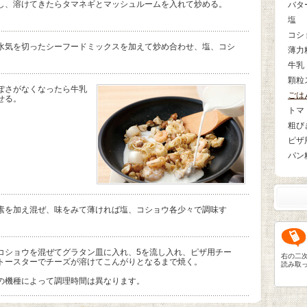
し、溶けてきたらタマネギとマッシュルームを入れて炒める。
バタ
塩
コシ
水気を切ったシーフードミックスを加えて炒め合わせ、塩、コシ
薄力
牛乳
顆粒
ぽさがなくなったら牛乳
ごは
せる。
トマ
粗び
ピザ
パン
素を加え混ぜ、味をみて薄ければ塩、コショウ各少々で調味す
コショウを混ぜてグラタン皿に入れ、5を流し入れ、ピザ用チー
右の二
トースターでチーズが溶けてこんがりとなるまで焼く。
読み取
の機種によって調理時間は異なります。