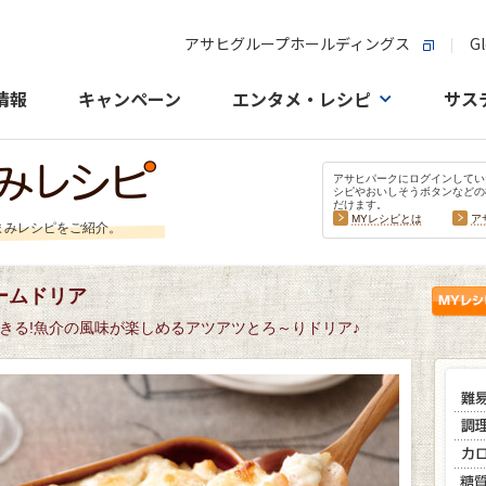
アサヒグループホールディングス
Gl
情報
キャンペーン
エンタメ・レシピ
サス
アサヒパークにログインしてい
シピやおいしそうボタンなどの
だけます。
MYレシピとは
ア
まみレシピをご紹介。
ームドリア
きる!魚介の風味が楽しめるアツアツとろ～りドリア♪