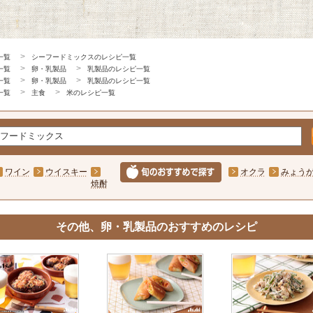
一覧
シーフードミックスのレシピ一覧
一覧
卵・乳製品
乳製品のレシピ一覧
一覧
卵・乳製品
乳製品のレシピ一覧
一覧
主食
米のレシピ一覧
ワイン
ウイスキー
オクラ
みょう
焼酎
その他、卵・乳製品のおすすめのレシピ