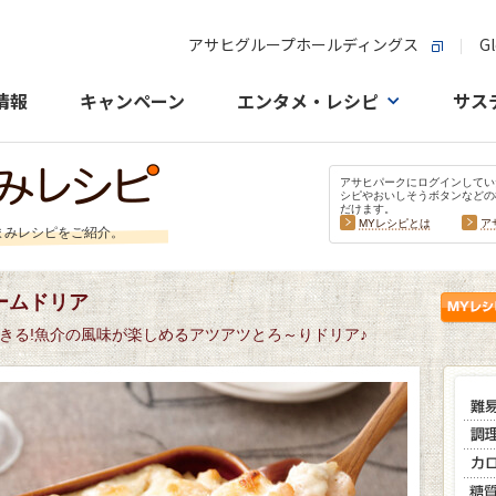
アサヒグループホールディングス
Gl
情報
キャンペーン
エンタメ・レシピ
サス
アサヒパークにログインしてい
シピやおいしそうボタンなどの
だけます。
MYレシピとは
ア
まみレシピをご紹介。
ームドリア
きる!魚介の風味が楽しめるアツアツとろ～りドリア♪