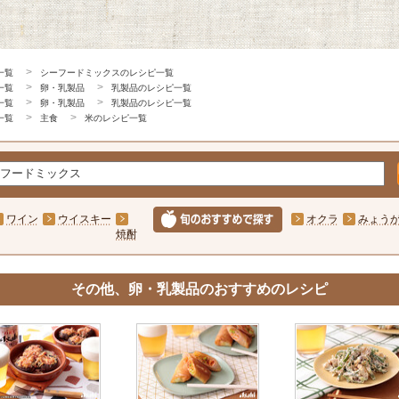
一覧
シーフードミックスのレシピ一覧
一覧
卵・乳製品
乳製品のレシピ一覧
一覧
卵・乳製品
乳製品のレシピ一覧
一覧
主食
米のレシピ一覧
ワイン
ウイスキー
オクラ
みょう
焼酎
その他、卵・乳製品のおすすめのレシピ