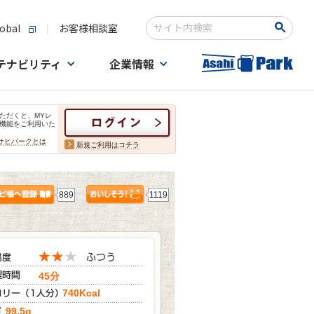
obal
お客様相談室
検索キーワード入力
テナビリティ
企業情報
ただくと、MYレ
機能をご利用いた
サヒパークとは
新規ご利用はコチラ
889
1119
45分
740Kcal
99.5g