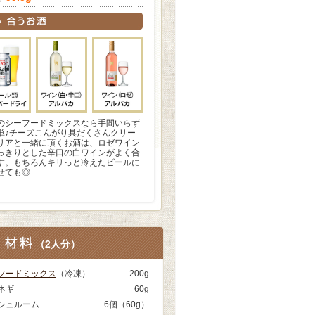
のシーフードミックスなら手間いらず
単♪チーズこんがり具だくさんクリー
リアと一緒に頂くお酒は、ロゼワイン
っきりとした辛口の白ワインがよく合
す。もちろんキリっと冷えたビールに
せても◎
（
2人分
）
フードミックス
（冷凍）
200g
ネギ
60g
シュルーム
6個（60g）