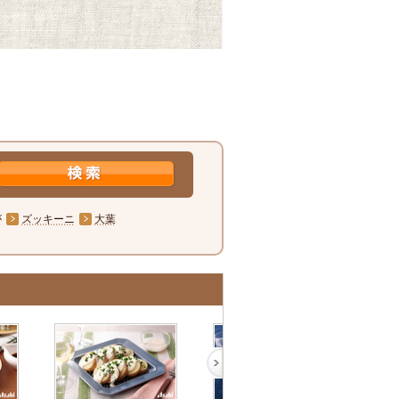
が
ズッキーニ
大葉