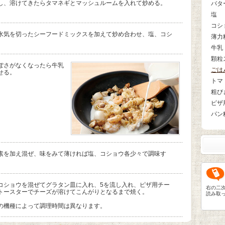
し、溶けてきたらタマネギとマッシュルームを入れて炒める。
バタ
塩
コシ
水気を切ったシーフードミックスを加えて炒め合わせ、塩、コシ
薄力
牛乳
顆粒
ぽさがなくなったら牛乳
ごは
せる。
トマ
粗び
ピザ
パン
素を加え混ぜ、味をみて薄ければ塩、コショウ各少々で調味す
コショウを混ぜてグラタン皿に入れ、5を流し入れ、ピザ用チー
右の二
トースターでチーズが溶けてこんがりとなるまで焼く。
読み取
の機種によって調理時間は異なります。