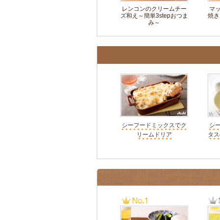
レンコンのクリームチー
マ
ズ和え～簡単3stepおつま
焼き
み～
シーフードミックスでク
シ
リームドリア
タス