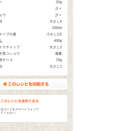
ー
20g
少々
ョウ
少々
粉
大さじ4
200ml
スープの素
小さじ1/2
ん
400g
トケチャップ
大さじ2
き黒コショウ
適量
用チーズ
70g
粉
大さじ1
次元コードをスマートフォンで
ってください。