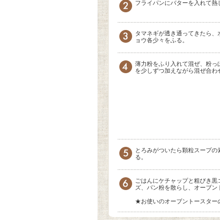
フライパンにバターを入れて熱
タマネギが透き通ってきたら、
ョウ各少々をふる。
薄力粉をふり入れて混ぜ、粉っ
を少しずつ加えながら混ぜ合わ
とろみがついたら顆粒スープの
る。
ごはんにケチャップと粗びき黒
ズ、パン粉を散らし、オーブン
★お使いのオーブントースター