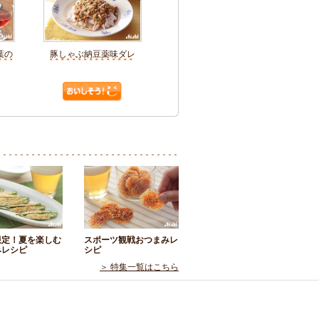
葉の
豚しゃぶ納豆薬味ダレ
限定！夏を楽しむ
スポーツ観戦おつまみレ
みレシピ
シピ
＞ 特集一覧はこちら