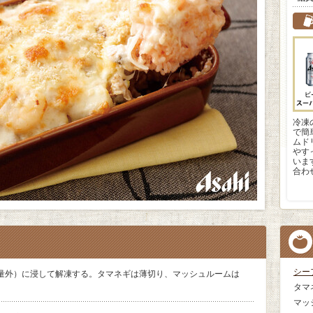
冷凍
で簡
ムド
やす
いま
合わ
シー
量外）に浸して解凍する。タマネギは薄切り、マッシュルームは
タマ
マッ