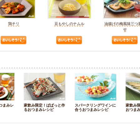
鶏チリ
豆もやしのナムル
油揚げの梅風味三つ
せ
つまみレ
家飲み限定！ぱぱっと作
スパークリングワインに
家飲み
るおつまみレシピ
合うおつまみレシピ
おつま