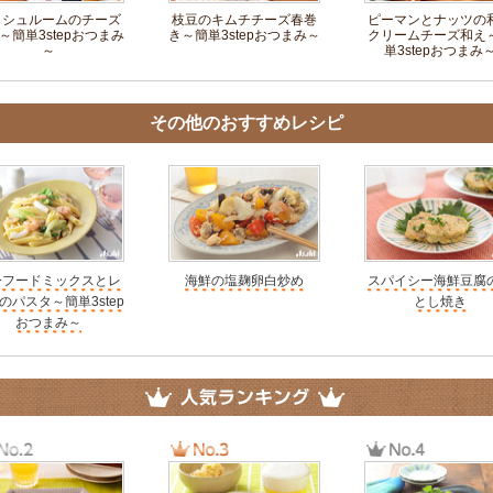
ッシュルームのチーズ
枝豆のキムチチーズ春巻
ピーマンとナッツの
～簡単3stepおつまみ
き～簡単3stepおつまみ～
クリームチーズ和え
～
単3stepおつまみ
その他のおすすめレシピ
ーフードミックスとレ
海鮮の塩麹卵白炒め
スパイシー海鮮豆腐
のパスタ～簡単3step
とし焼き
おつまみ～