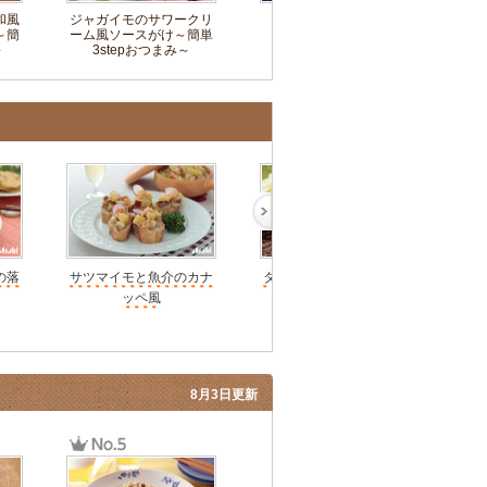
和風
ジャガイモのサワークリ
寄せ鍋
和風
～簡
ーム風ソースがけ～簡単
～
3stepおつまみ～
の落
サツマイモと魚介のカナ
タイ風つけカレーうどん
ッペ風
8月3日更新