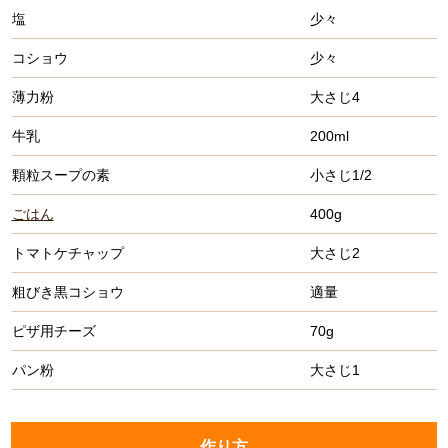
塩
少々
コショウ
少々
薄力粉
大さじ4
牛乳
200ml
顆粒スープの素
小さじ1/2
ごはん
400g
トマトケチャップ
大さじ2
粗びき黒コショウ
適量
ピザ用チーズ
70g
パン粉
大さじ1
作り方