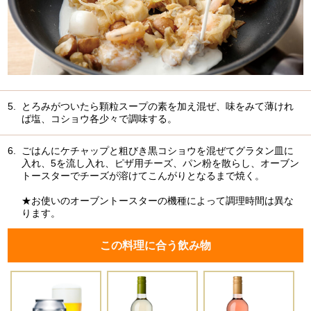
5.
とろみがついたら顆粒スープの素を加え混ぜ、味をみて薄けれ
ば塩、コショウ各少々で調味する。
6.
ごはんにケチャップと粗びき黒コショウを混ぜてグラタン皿に
入れ、5を流し入れ、ピザ用チーズ、パン粉を散らし、オーブン
トースターでチーズが溶けてこんがりとなるまで焼く。
★お使いのオーブントースターの機種によって調理時間は異な
ります。
この料理に合う飲み物