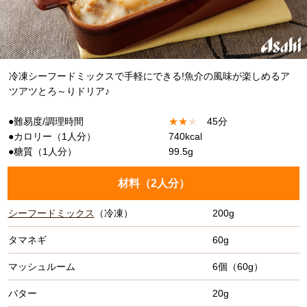
冷凍シーフードミックスで手軽にできる!魚介の風味が楽しめるア
ツアツとろ～りドリア♪
●難易度/調理時間
★
★
★
45分
●カロリー（1人分）
740kcal
●糖質（1人分）
99.5g
材料（
2人分
）
シーフードミックス
（冷凍）
200g
タマネギ
60g
マッシュルーム
6個（60g）
バター
20g