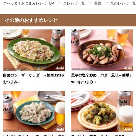
ズバうま！おつまみレシピTOP
全レシピ一覧
主食
米のレシピ一覧
その他のおすすめレシピ
白菜のシーザーサラダ ～簡単3step
里芋の塩辛炒め バター風味～簡単3
おつまみ～
stepおつまみ～