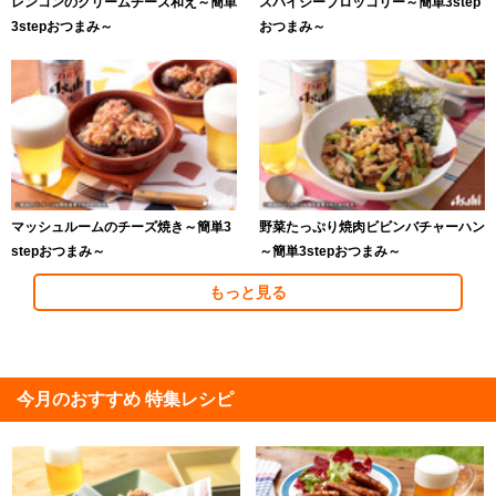
レンコンのクリームチーズ和え～簡単
スパイシーブロッコリー～簡単3step
3stepおつまみ～
おつまみ～
マッシュルームのチーズ焼き～簡単3
野菜たっぷり焼肉ビビンバチャーハン
stepおつまみ～
～簡単3stepおつまみ～
もっと見る
今月のおすすめ 特集レシピ