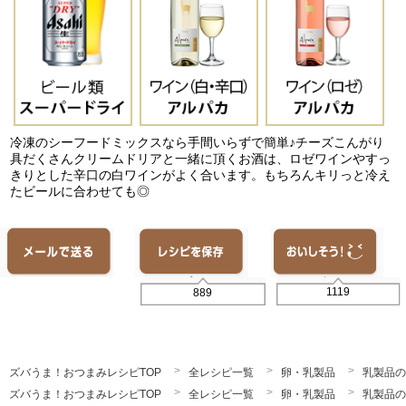
冷凍のシーフードミックスなら手間いらずで簡単♪チーズこんがり
具だくさんクリームドリアと一緒に頂くお酒は、ロゼワインやすっ
きりとした辛口の白ワインがよく合います。もちろんキリっと冷え
たビールに合わせても◎
1119
889
ズバうま！おつまみレシピTOP
全レシピ一覧
卵・乳製品
乳製品の
ズバうま！おつまみレシピTOP
全レシピ一覧
卵・乳製品
乳製品の