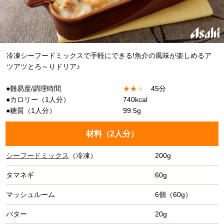
冷凍シーフードミックスで手軽にできる!魚介の風味が楽しめるア
ツアツとろ～りドリア♪
●難易度/調理時間
★
★
★
45分
●カロリー（1人分）
740kcal
●糖質（1人分）
99.5g
材料（
2人分
）
シーフードミックス
（冷凍）
200g
タマネギ
60g
マッシュルーム
6個（60g）
バター
20g