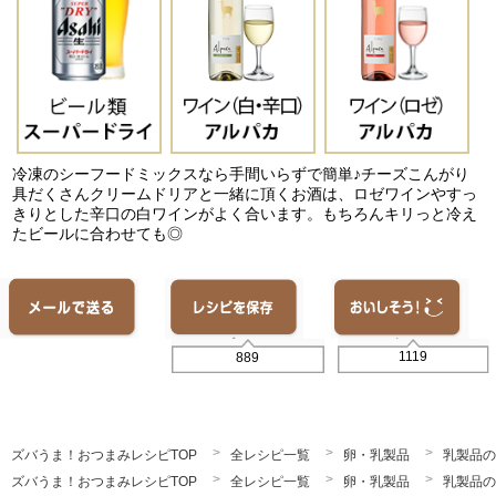
冷凍のシーフードミックスなら手間いらずで簡単♪チーズこんがり
具だくさんクリームドリアと一緒に頂くお酒は、ロゼワインやすっ
きりとした辛口の白ワインがよく合います。もちろんキリっと冷え
たビールに合わせても◎
1119
889
ズバうま！おつまみレシピTOP
全レシピ一覧
卵・乳製品
乳製品の
ズバうま！おつまみレシピTOP
全レシピ一覧
卵・乳製品
乳製品の