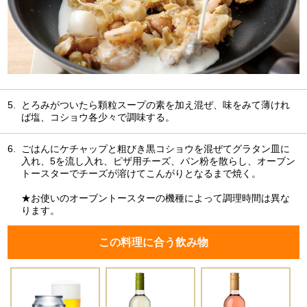
5.
とろみがついたら顆粒スープの素を加え混ぜ、味をみて薄けれ
ば塩、コショウ各少々で調味する。
6.
ごはんにケチャップと粗びき黒コショウを混ぜてグラタン皿に
入れ、5を流し入れ、ピザ用チーズ、パン粉を散らし、オーブン
トースターでチーズが溶けてこんがりとなるまで焼く。
★お使いのオーブントースターの機種によって調理時間は異な
ります。
この料理に合う飲み物