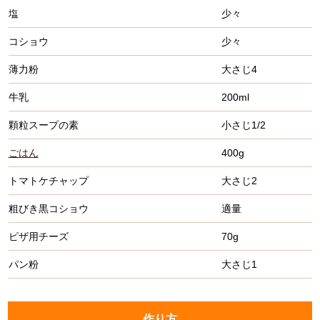
塩
少々
コショウ
少々
薄力粉
大さじ4
牛乳
200ml
顆粒スープの素
小さじ1/2
ごはん
400g
トマトケチャップ
大さじ2
粗びき黒コショウ
適量
ピザ用チーズ
70g
パン粉
大さじ1
作り方