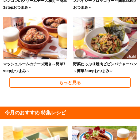
レンコンのクリームチーズ和え～簡単
スパイシーブロッコリー～簡単3step
3stepおつまみ～
おつまみ～
マッシュルームのチーズ焼き～簡単3
野菜たっぷり焼肉ビビンバチャーハン
stepおつまみ～
～簡単3stepおつまみ～
もっと見る
今月のおすすめ 特集レシピ