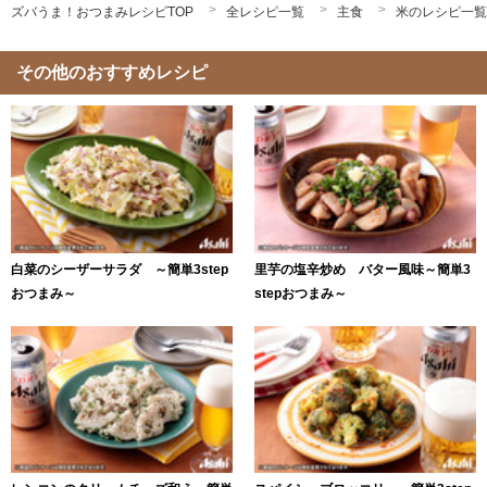
ズバうま！おつまみレシピTOP
全レシピ一覧
主食
米のレシピ一覧
その他のおすすめレシピ
白菜のシーザーサラダ ～簡単3step
里芋の塩辛炒め バター風味～簡単3
おつまみ～
stepおつまみ～