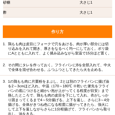
砂糖
大さじ1
酢
大さじ1
作り方
1.
鶏もも肉は皮目にフォークで穴をあける。肉が厚い部分には切
り込みを入れて開き、厚さをなるべく均一にしておく。ポリ袋
にAとともに入れて、よく揉み込みながら室温で15分ほど置く。
2.
その間にタレを作っておく。フライパンにBを全部入れて、中火
で全体を混ぜ合わせる。ふつふつとしてきたら火を止める。
3.
1の鶏もも肉に片栗粉をまぶし、2とは別のフライパンに揚げ油
を2～3cmほど入れ、中温（170～180℃ ※乾いた箸先をフライ
パンの底につけると細かい泡が上がってくる程度が目安）まで
熱したところで、鶏もも肉の皮目を下にして入れ、衣がしっか
り固まってくるまで4～5分揚げる。上下を返し、さらに3～4分
揚げる。全体がきつね色になる程度に揚がってきたら、強火に
して上下を返しながらさらに1分程揚げて、フライパンから取り
出し、油をきる。