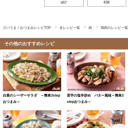
636
457
ズバうま！おつまみレシピTOP
全レシピ一覧
肉
鶏肉のレシピ一覧
その他のおすすめレシピ
白菜のシーザーサラダ ～簡単3step
里芋の塩辛炒め バター風味～簡単3
おつまみ～
stepおつまみ～