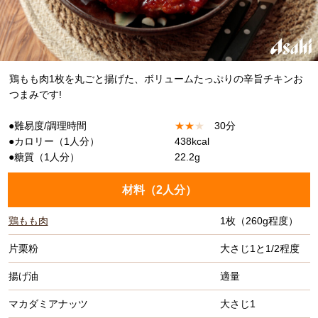
鶏もも肉1枚を丸ごと揚げた、ボリュームたっぷりの辛旨チキンお
つまみです!
●難易度/調理時間
★
★
★
30分
●カロリー（1人分）
438kcal
●糖質（1人分）
22.2g
材料（
2人分
）
鶏もも肉
1枚（260g程度）
片栗粉
大さじ1と1/2程度
揚げ油
適量
マカダミアナッツ
大さじ1