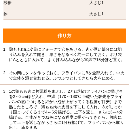
砂糖
大さじ1
酢
大さじ1
作り方
1.
鶏もも肉は皮目にフォークで穴をあける。肉が厚い部分には切
り込みを入れて開き、厚さをなるべく均一にしておく。ポリ袋
にAとともに入れて、よく揉み込みながら室温で15分ほど置く。
2.
その間にタレを作っておく。フライパンにBを全部入れて、中火
で全体を混ぜ合わせる。ふつふつとしてきたら火を止める。
3.
1の鶏もも肉に片栗粉をまぶし、2とは別のフライパンに揚げ油
を2～3cmほど入れ、中温（170～180℃ ※乾いた箸先をフライ
パンの底につけると細かい泡が上がってくる程度が目安）まで
熱したところで、鶏もも肉の皮目を下にして入れ、衣がしっか
り固まってくるまで4～5分揚げる。上下を返し、さらに3～4分
揚げる。全体がきつね色になる程度に揚がってきたら、強火に
して上下を返しながらさらに1分程揚げて、フライパンから取り
出し、油をきる。