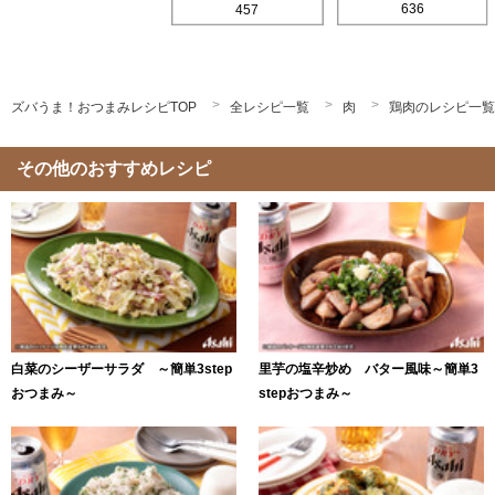
636
457
ズバうま！おつまみレシピTOP
全レシピ一覧
肉
鶏肉のレシピ一覧
その他のおすすめレシピ
白菜のシーザーサラダ ～簡単3step
里芋の塩辛炒め バター風味～簡単3
おつまみ～
stepおつまみ～