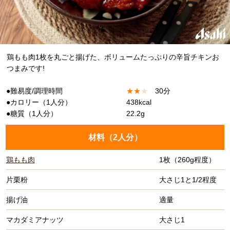
鶏もも肉1枚を丸ごと揚げた、ボリュームたっぷりの辛旨チキンお
つまみです!
●難易度/調理時間
★
★
★
30分
●カロリー（1人分）
438kcal
●糖質（1人分）
22.2g
材料（
2人分
）
鶏もも肉
1枚（260g程度）
片栗粉
大さじ1と1/2程度
揚げ油
適量
マカダミアナッツ
大さじ1