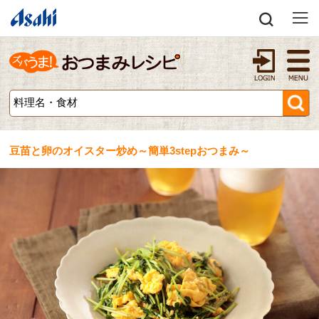
豆苗と卵のオイスター炒め～簡単3stepおつまみ～