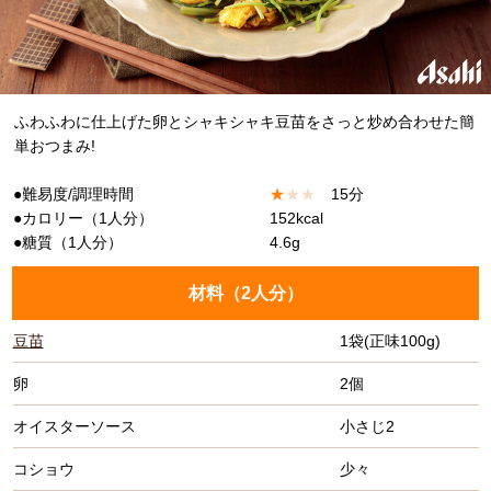
ふわふわに仕上げた卵とシャキシャキ豆苗をさっと炒め合わせた簡
単おつまみ!
●難易度/調理時間
★
★
★
15分
●カロリー（1人分）
152kcal
●糖質（1人分）
4.6g
材料（
2人分
）
豆苗
1袋(正味100g)
卵
2個
オイスターソース
小さじ2
コショウ
少々