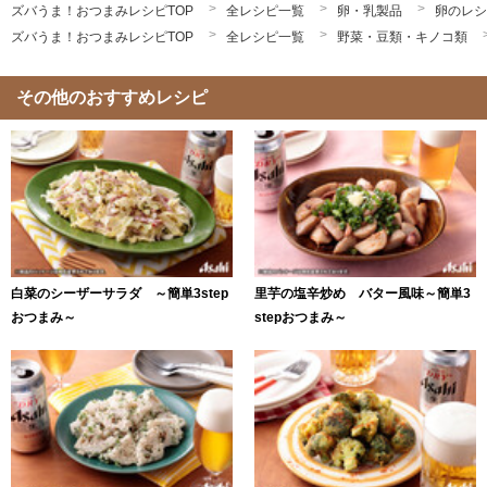
ズバうま！おつまみレシピTOP
全レシピ一覧
卵・乳製品
卵のレシ
ズバうま！おつまみレシピTOP
全レシピ一覧
野菜・豆類・キノコ類
その他のおすすめレシピ
白菜のシーザーサラダ ～簡単3step
里芋の塩辛炒め バター風味～簡単3
おつまみ～
stepおつまみ～