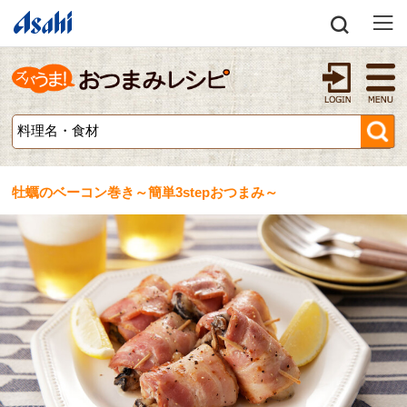
牡蠣のベーコン巻き～簡単3stepおつまみ～