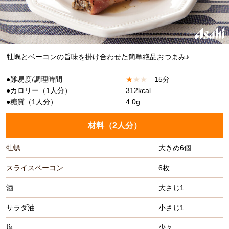
牡蠣とベーコンの旨味を掛け合わせた簡単絶品おつまみ♪
●難易度/調理時間
★
★
★
15分
●カロリー（1人分）
312kcal
●糖質（1人分）
4.0g
材料（
2人分
）
牡蠣
大きめ6個
スライスベーコン
6枚
酒
大さじ1
サラダ油
小さじ1
塩
少々