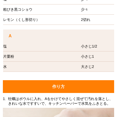
粗びき黒コショウ
少々
レモン（くし形切り）
2切れ
A
塩
小さじ1/2
片栗粉
小さじ1
水
大さじ2
作り方
1.
牡蠣はボウルに入れ、Aをかけてやさしく混ぜて汚れを落とし、
きれいな水ですすいで、キッチンペーパーで水気をふきとる。