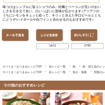
味つけはシンプルに塩コショウのみ。牡蠣とベーコンが互いのおい
しさを引き立て合い、口いっぱいに旨味が広がります♪アツアツの
うちにレモンをキュッと絞って、キリッと冷えた辛口ビールととも
にどうぞ!ハイボールや白ワインと合わせるのもおすすめです♪
2795
1973
ズバうま！おつまみレシピTOP
全レシピ一覧
肉
肉：加工品のレシ
ズバうま！おつまみレシピTOP
全レシピ一覧
魚介・海藻
貝類のレ
その他のおすすめレシピ