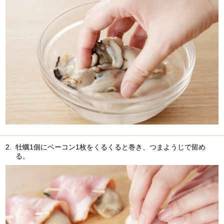
2.
牡蠣1個にベーコン1枚をくるくると巻き、つまようじで留め
る。