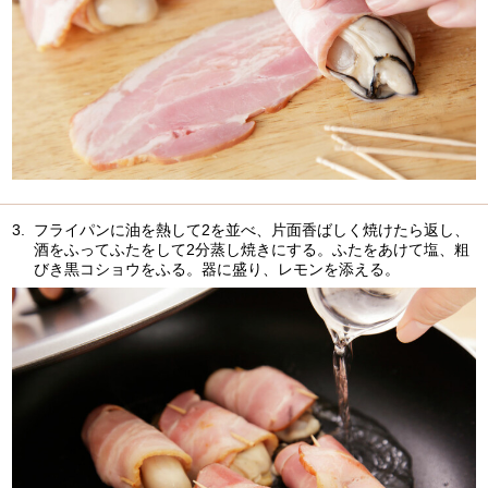
3.
フライパンに油を熱して2を並べ、片面香ばしく焼けたら返し、
酒をふってふたをして2分蒸し焼きにする。ふたをあけて塩、粗
びき黒コショウをふる。器に盛り、レモンを添える。