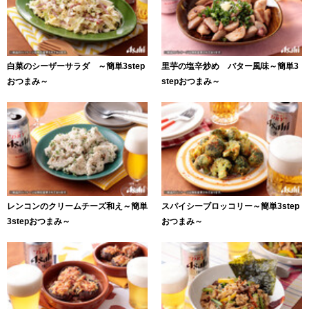
白菜のシーザーサラダ ～簡単3step
里芋の塩辛炒め バター風味～簡単3
おつまみ～
stepおつまみ～
レンコンのクリームチーズ和え～簡単
スパイシーブロッコリー～簡単3step
3stepおつまみ～
おつまみ～