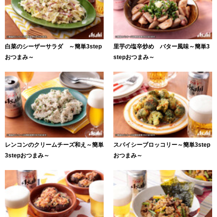
白菜のシーザーサラダ ～簡単3step
里芋の塩辛炒め バター風味～簡単3
おつまみ～
stepおつまみ～
レンコンのクリームチーズ和え～簡単
スパイシーブロッコリー～簡単3step
3stepおつまみ～
おつまみ～