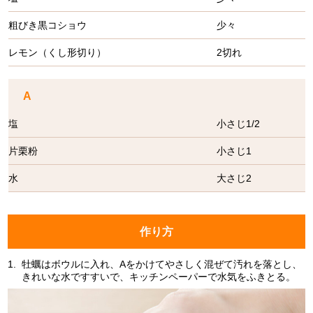
粗びき黒コショウ
少々
レモン（くし形切り）
2切れ
A
塩
小さじ1/2
片栗粉
小さじ1
水
大さじ2
作り方
1.
牡蠣はボウルに入れ、Aをかけてやさしく混ぜて汚れを落とし、
きれいな水ですすいで、キッチンペーパーで水気をふきとる。