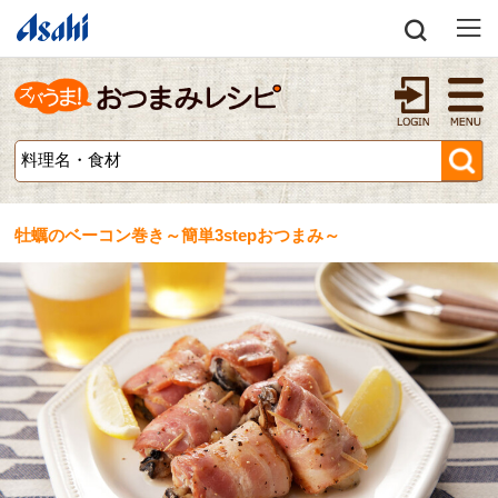
牡蠣のベーコン巻き～簡単3stepおつまみ～