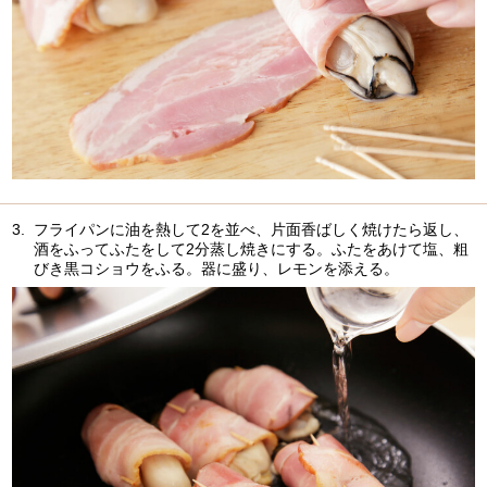
3.
フライパンに油を熱して2を並べ、片面香ばしく焼けたら返し、
酒をふってふたをして2分蒸し焼きにする。ふたをあけて塩、粗
びき黒コショウをふる。器に盛り、レモンを添える。