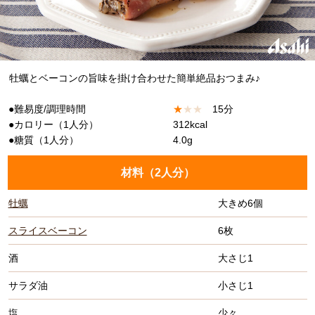
牡蠣とベーコンの旨味を掛け合わせた簡単絶品おつまみ♪
●難易度/調理時間
★
★
★
15分
●カロリー（1人分）
312kcal
●糖質（1人分）
4.0g
材料（
2人分
）
牡蠣
大きめ6個
スライスベーコン
6枚
酒
大さじ1
サラダ油
小さじ1
塩
少々