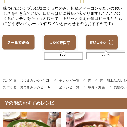
味つけはシンプルに塩コショウのみ。牡蠣とベーコンが互いのおい
しさを引き立て合い、口いっぱいに旨味が広がります♪アツアツの
うちにレモンをキュッと絞って、キリッと冷えた辛口ビールととも
にどうぞ!ハイボールや白ワインと合わせるのもおすすめです♪
2796
1973
ズバうま！おつまみレシピTOP
全レシピ一覧
肉
肉：加工品のレシ
ズバうま！おつまみレシピTOP
全レシピ一覧
魚介・海藻
貝類のレ
その他のおすすめレシピ