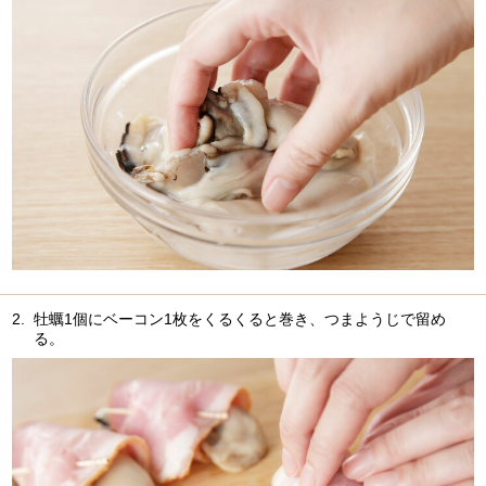
2.
牡蠣1個にベーコン1枚をくるくると巻き、つまようじで留め
る。