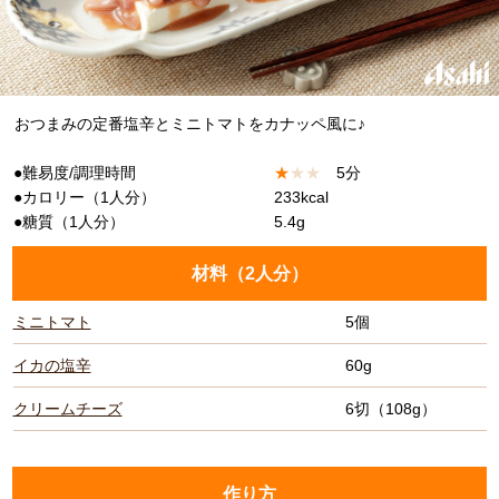
おつまみの定番塩辛とミニトマトをカナッペ風に♪
●難易度/調理時間
★
★
★
5分
●カロリー（1人分）
233kcal
●糖質（1人分）
5.4g
材料（
2人分
）
ミニトマト
5個
イカの塩辛
60g
クリームチーズ
6切（108g）
作り方