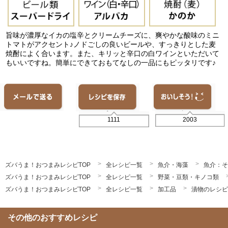
旨味が濃厚なイカの塩辛とクリームチーズに、爽やかな酸味のミニ
トマトがアクセント♪ノドごしの良いビールや、すっきりとした麦
焼酎によく合います。また、キリッと辛口の白ワインといただいて
もいいですね。簡単にできておもてなしの一品にもピッタリです♪
2003
1111
ズバうま！おつまみレシピTOP
全レシピ一覧
魚介・海藻
魚介：そ
ズバうま！おつまみレシピTOP
全レシピ一覧
野菜・豆類・キノコ類
ズバうま！おつまみレシピTOP
全レシピ一覧
加工品
漬物のレシピ
その他のおすすめレシピ