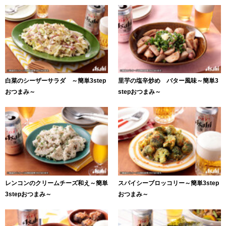
白菜のシーザーサラダ ～簡単3step
里芋の塩辛炒め バター風味～簡単3
おつまみ～
stepおつまみ～
レンコンのクリームチーズ和え～簡単
スパイシーブロッコリー～簡単3step
3stepおつまみ～
おつまみ～