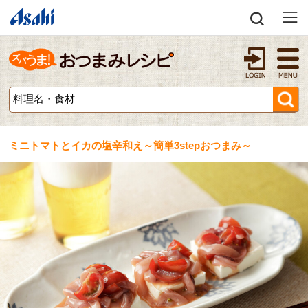
ミニトマトとイカの塩辛和え～簡単3stepおつまみ～