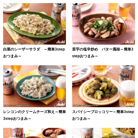
白菜のシーザーサラダ ～簡単3step
里芋の塩辛炒め バター風味～簡単3
おつまみ～
stepおつまみ～
レンコンのクリームチーズ和え～簡単
スパイシーブロッコリー～簡単3step
3stepおつまみ～
おつまみ～