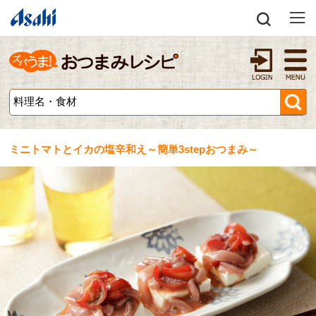
ミニトマトとイカの塩辛和え～簡単3stepおつまみ～