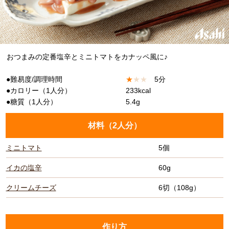
おつまみの定番塩辛とミニトマトをカナッペ風に♪
●難易度/調理時間
★
★
★
5分
●カロリー（1人分）
233kcal
●糖質（1人分）
5.4g
材料（
2人分
）
ミニトマト
5個
イカの塩辛
60g
クリームチーズ
6切（108g）
作り方