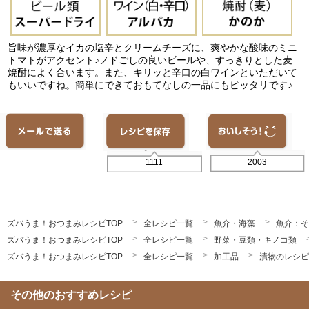
旨味が濃厚なイカの塩辛とクリームチーズに、爽やかな酸味のミニ
トマトがアクセント♪ノドごしの良いビールや、すっきりとした麦
焼酎によく合います。また、キリッと辛口の白ワインといただいて
もいいですね。簡単にできておもてなしの一品にもピッタリです♪
2003
1111
ズバうま！おつまみレシピTOP
全レシピ一覧
魚介・海藻
魚介：そ
ズバうま！おつまみレシピTOP
全レシピ一覧
野菜・豆類・キノコ類
ズバうま！おつまみレシピTOP
全レシピ一覧
加工品
漬物のレシピ
その他のおすすめレシピ