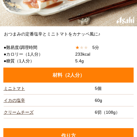
おつまみの定番塩辛とミニトマトをカナッペ風に♪
●難易度/調理時間
★
★
★
5分
●カロリー（1人分）
233kcal
●糖質（1人分）
5.4g
材料（
2人分
）
ミニトマト
5個
イカの塩辛
60g
クリームチーズ
6切（108g）
作り方