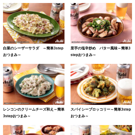
白菜のシーザーサラダ ～簡単3step
里芋の塩辛炒め バター風味～簡単3
おつまみ～
stepおつまみ～
レンコンのクリームチーズ和え～簡単
スパイシーブロッコリー～簡単3step
3stepおつまみ～
おつまみ～