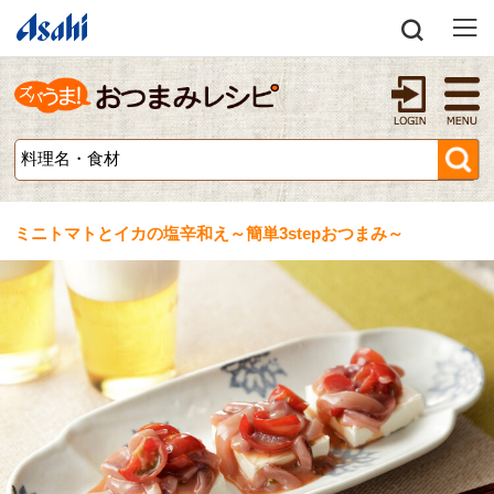
ミニトマトとイカの塩辛和え～簡単3stepおつまみ～