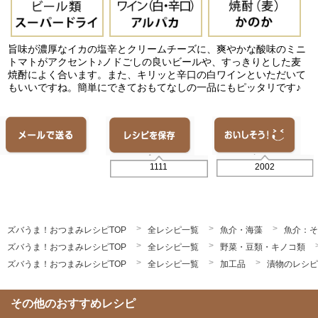
旨味が濃厚なイカの塩辛とクリームチーズに、爽やかな酸味のミニ
トマトがアクセント♪ノドごしの良いビールや、すっきりとした麦
焼酎によく合います。また、キリッと辛口の白ワインといただいて
もいいですね。簡単にできておもてなしの一品にもピッタリです♪
2002
1111
ズバうま！おつまみレシピTOP
全レシピ一覧
魚介・海藻
魚介：そ
ズバうま！おつまみレシピTOP
全レシピ一覧
野菜・豆類・キノコ類
ズバうま！おつまみレシピTOP
全レシピ一覧
加工品
漬物のレシピ
その他のおすすめレシピ