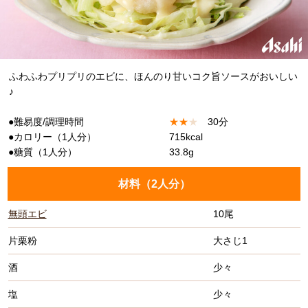
ふわふわプリプリのエビに、ほんのり甘いコク旨ソースがおいしい
♪
●難易度/調理時間
★
★
★
30分
●カロリー（1人分）
715kcal
●糖質（1人分）
33.8g
材料（
2人分
）
無頭エビ
10尾
片栗粉
大さじ1
酒
少々
塩
少々