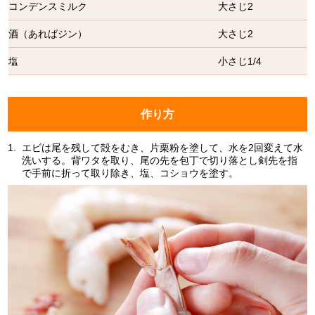
コンデンスミルク
大さじ2
酒（あればジン）
大さじ2
塩
小さじ1/4
作り方
1.
エビは尾を残して殻をむき、片栗粉を塗して、水を2回変えて水
洗いする。背ワタを取り、尾の先を包丁で切り落とし剣先を指
で手前に折って取り除き、塩、コショウを塗す。