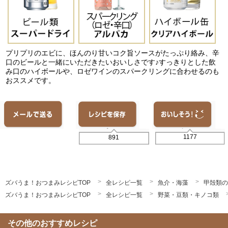
プリプリのエビに、ほんのり甘いコク旨ソースがたっぷり絡み、辛
口のビールと一緒にいただきたいおいしさです♪すっきりとした飲
み口のハイボールや、ロゼワインのスパークリングに合わせるのも
おススメです。
1177
891
ズバうま！おつまみレシピTOP
全レシピ一覧
魚介・海藻
甲殻類の
ズバうま！おつまみレシピTOP
全レシピ一覧
野菜・豆類・キノコ類
その他のおすすめレシピ