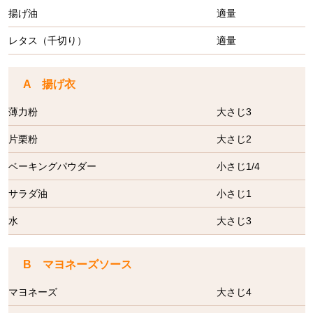
揚げ油
適量
レタス（千切り）
適量
A 揚げ衣
薄力粉
大さじ3
片栗粉
大さじ2
ベーキングパウダー
小さじ1/4
サラダ油
小さじ1
水
大さじ3
B マヨネーズソース
マヨネーズ
大さじ4