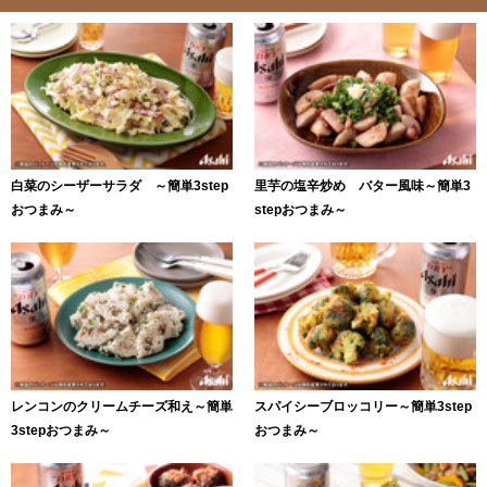
白菜のシーザーサラダ ～簡単3step
里芋の塩辛炒め バター風味～簡単3
おつまみ～
stepおつまみ～
レンコンのクリームチーズ和え～簡単
スパイシーブロッコリー～簡単3step
3stepおつまみ～
おつまみ～