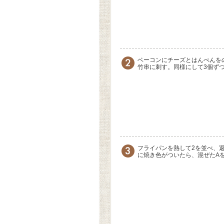
ベーコンにチーズとはんぺんを
竹串に刺す。同様にして3個ず
フライパンを熱して2を並べ、
に焼き色がついたら、混ぜたA