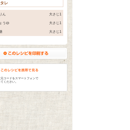
 タレ
りん
大さじ1
ょうゆ
大さじ1
糖
大さじ1
次元コードをスマートフォンで
ってください。