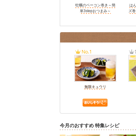
牡蠣のベーコン巻き～簡
は
単3stepおつまみ～
ズ巻
無限キュウリ
今月のおすすめ 特集レシピ