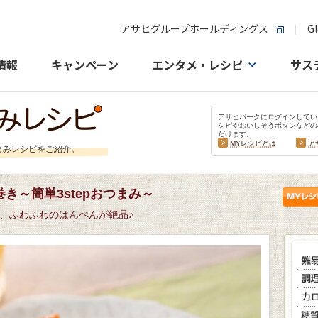
アサヒグループホールディングス
Gl
情報
キャンペーン
エンタメ・レシピ
サス
アサヒパークにログインしてい
シピやおいしそうボタンなどの
だけます。
MYレシピとは
ア
まみレシピをご紹介。
き～簡単3stepおつまみ～
、ふわふわのはんぺんが絶品♪