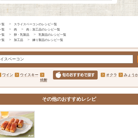
一覧
スライスベーコンのレシピ一覧
一覧
肉
肉：加工品のレシピ一覧
一覧
卵・乳製品
乳製品のレシピ一覧
一覧
加工品
練り製品のレシピ一覧
ワイン
ウイスキー
オクラ
みょう
焼酎
その他のおすすめレシピ