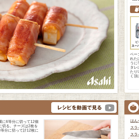
ベー
れた
うに
タレ
たり
く頂
はん
に6等分に切って12個
に切る。チーズは2枚を
スラ
等分に切って計12枚に
スラ