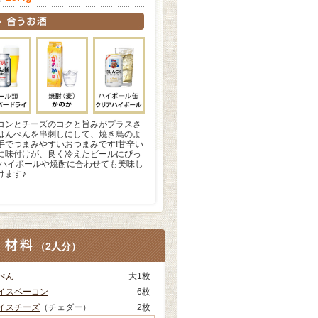
コンとチーズのコクと旨みがプラスさ
はんぺんを串刺しにして、焼き鳥のよ
手でつまみやすいおつまみです!甘辛い
に味付けが、良く冷えたビールにぴっ
!ハイボールや焼酎に合わせても美味し
けます♪
（
2人分
）
ぺん
大1枚
イスベーコン
6枚
イスチーズ
（チェダー）
2枚