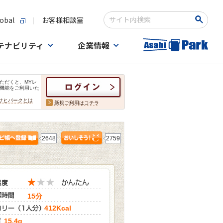
obal
お客様相談室
検索キーワード入力
テナビリティ
企業情報
ただくと、MYレ
機能をご利用いた
サヒパークとは
新規ご利用はコチラ
2648
2759
15分
412Kcal
15.4g