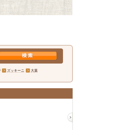
が
ズッキーニ
大葉