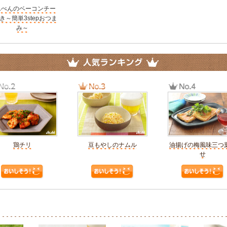
んぺんのベーコンチー
き～簡単3stepおつま
み～
鶏チリ
豆もやしのナムル
油揚げの梅風味三つ
せ