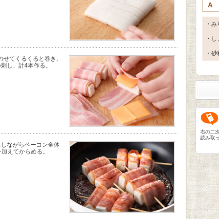
A
・み
・し
・砂
のせてくるくると巻き、
つ刺し、計4本作る。
右の二
読み取
返しながらベーコン全体
を加えてからめる。